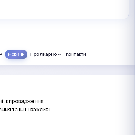
Р
Новини
Про лікарню
Контакти
рні: впровадження
ання та інші важливі