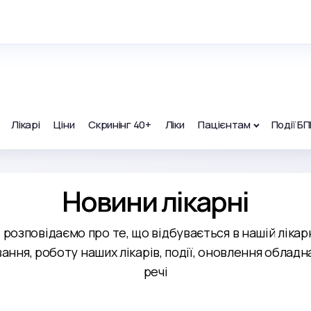
Лікарі
Ціни
Скринінг 40+
Ліки
Пацієнтам
Події БП
Новини лікарні
і розповідаємо про те, що відбувається в нашій ліка
ання, роботу наших лікарів, події, оновлення обладн
речі