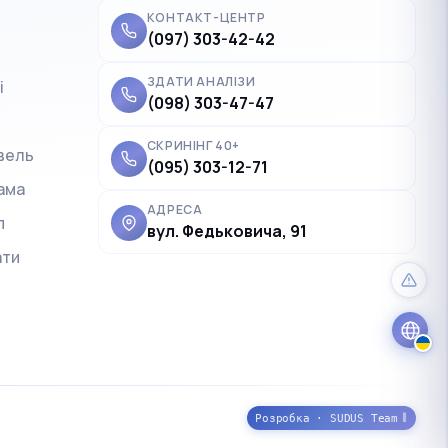
КОНТАКТ-ЦЕНТР
(097) 303-42-42
ЗДАТИ АНАЛІЗИ
і
✓
Українська
UK
(098) 303-47-47
Polski
PL
СКРИНІНГ 40+
вель
(095) 303-12-71
Deutsch
DE
ама
Français
FR
АДРЕСА
п
вул. Федьковича, 91
Čeština
CS
ати
English
EN
Розробка · SUDUS Team