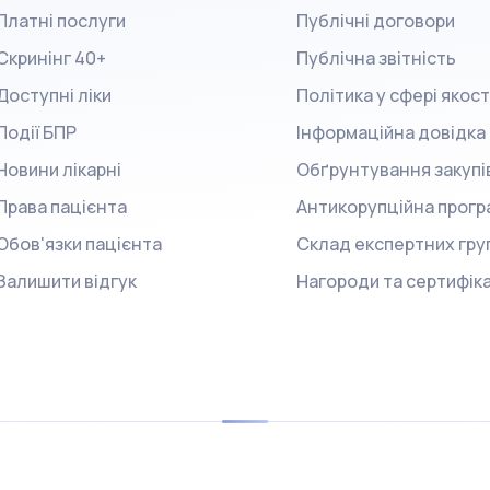
Платні послуги
Публічні договори
Скринінг 40+
Публічна звітність
Доступні ліки
Політика у сфері якост
Події БПР
Інформаційна довідка
Новини лікарні
Обґрунтування закупі
Права пацієнта
Антикорупційна прогр
Обов'язки пацієнта
Склад експертних гру
Залишити відгук
Нагороди та сертифік