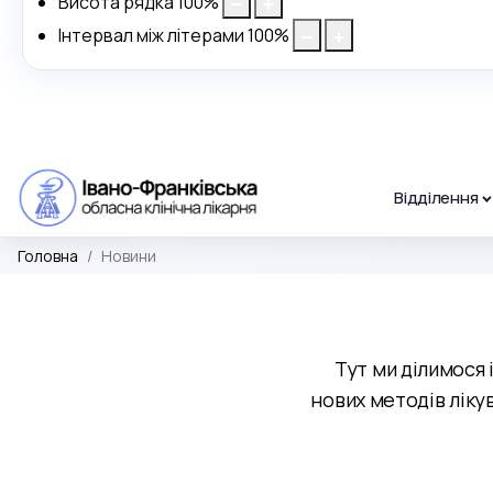
Висота рядка
100
%
Інтервал між літерами
100
%
Відділення
Головна
Новини
Тут ми ділимося 
нових методів лікув