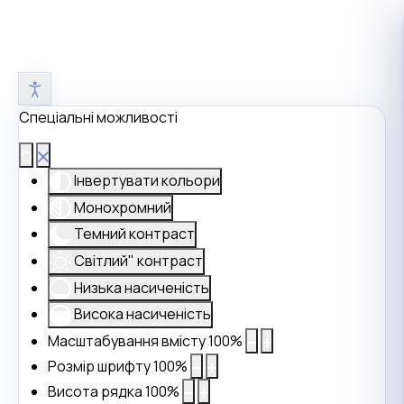
Спеціальні можливості
Інвертувати кольори
Монохромний
Темний контраст
Світлий" контраст
Низька насиченість
Висока насиченість
Масштабування вмісту
100
%
Розмір шрифту
100
%
Висота рядка
100
%