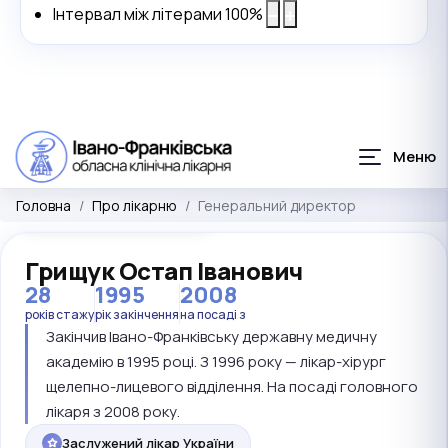
Інтервал між літерами
100
%
ГЕНЕРАЛЬНИЙ ДИРЕКТОР
Головна
Про лікарню
Генеральний директор
Грищук Остап Іванович
28
1995
2008
років стажу
рік закінчення
на посаді з
Закінчив Івано-Франківську державну медичну
академію в 1995 році. З 1996 року — лікар-хірург
щелепно-лицевого відділення. На посаді головного
лікаря з 2008 року.
Заслужений лікар України