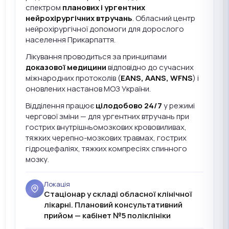
спектром
планових і ургентних
нейрохірургічних втручань
. Обласний центр
нейрохірургічної допомоги для дорослого
населення Прикарпаття.
Лікування проводиться за принципами
доказової медицини
відповідно до сучасних
міжнародних протоколів (
EANS, AANS, WFNS
) і
оновлених настанов МОЗ України.
Відділення працює
цілодобово 24/7
у режимі
чергової зміни — для ургентних втручань при
гострих внутрішньомозкових крововиливах,
тяжких черепно-мозкових травмах, гострих
гідроцефаліях, тяжких компресіях спинного
мозку.
Локація
Стаціонар у складі обласної клінічної
лікарні. Плановий консультативний
прийом — кабінет №5 поліклініки