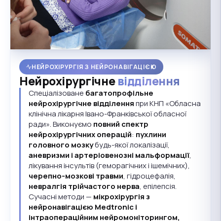
НЕЙРОХІРУРГІЯ З НЕЙРОНАВІГАЦІЄЮ
Нейрохірургічне
відділення
Спеціалізоване
багатопрофільне
нейрохірургічне відділення
при КНП «Обласна
клінічна лікарня Івано-Франківської обласної
ради». Виконуємо
повний спектр
нейрохірургічних операцій
:
пухлини
головного мозку
будь-якої локалізації,
аневризми і артеріовенозні мальформації
,
лікування інсультів (геморагічних і ішемічних),
черепно-мозкові травми
, гідроцефалія,
невралгія трійчастого нерва
, епілепсія.
Сучасні методи —
мікрохірургія з
нейронавігацією Medtronic і
інтраопераційним нейромоніторингом,