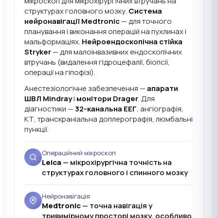
мікроскоп для мікрохірургічних втручань на
структурах головного мозку.
Система
нейронавігації Medtronic
— для точного
планування і виконання операцій на пухлинах і
мальформаціях.
Нейроендоскопічна стійка
Stryker
— для малоінвазивних ендоскопічних
втручань (видалення гідроцефалії, біопсії,
операції на гіпофізі).
Анестезіологічне забезпечення —
апарати
ШВЛ Mindray
і
монітори Drager
. Для
діагностики —
32-канальна ЕЕГ
, ангіографія,
КТ, транскраніальна доплерографія, люмбальні
пункції.
Операційний мікроскоп
Leica
— мікрохірургічна точність на
структурах головного і спинного мозку
Нейронавігація
Medtronic
— точна навігація у
тривимірному просторі мозку, особливо