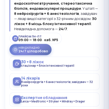
ендоскопічні втручання, стереотаксична
біопсія, ендоваскулярні процедури
. У штаті —
8 нейрохірургів + 6 анестезіологів
, завідувач
— лікар вищої категорії з 32-річним досвідом.
30
ліжок + 8 місць блоку інтенсивної терапії
.
Невідкладна допомога —
24/7
.
ПРИЙОМ ПН–ПТ
09:00 — 18:00 · каб. №5
НЕВІДКЛАДНО
24/7 цілодобово
30 + 8 ліжок
стаціонар + блок інтенсивної терапії
14 лікарів
8 нейрохірургів + 6 анестезіологів; завідувач — 32
роки
Експертне обладнання
Leica + Medtronic + Stryker + Mindray + Drager