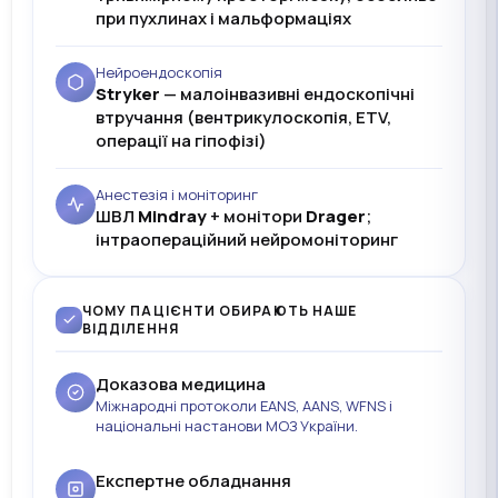
при пухлинах і мальформаціях
Нейроендоскопія
Stryker
— малоінвазивні ендоскопічні
втручання (вентрикулоскопія, ETV,
операції на гіпофізі)
Анестезія і моніторинг
ШВЛ
Mindray
+ монітори
Drager
;
інтраопераційний нейромоніторинг
ЧОМУ ПАЦІЄНТИ ОБИРАЮТЬ НАШЕ
ВІДДІЛЕННЯ
Доказова медицина
Міжнародні протоколи EANS, AANS, WFNS і
національні настанови МОЗ України.
Експертне обладнання