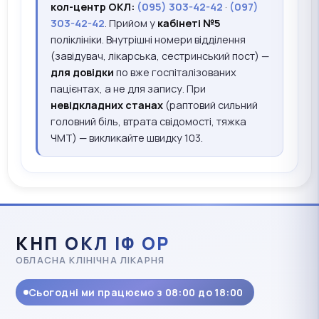
кол-центр ОКЛ:
(095) 303-42-42
·
(097)
303-42-42
. Прийом у
кабінеті №5
поліклініки. Внутрішні номери відділення
(завідувач, лікарська, сестринський пост) —
для довідки
по вже госпіталізованих
пацієнтах, а не для запису. При
невідкладних станах
(раптовий сильний
головний біль, втрата свідомості, тяжка
ЧМТ) — викликайте швидку
103
.
КНП ОКЛ ІФ ОР
ОБЛАСНА КЛІНІЧНА ЛІКАРНЯ
Сьогодні ми працюємо з 08:00 до 18:00