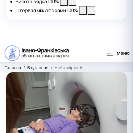
Висота рядка
100
%
Інтервал між літерами
100
%
Головна
Відділення
Нейрохірургія