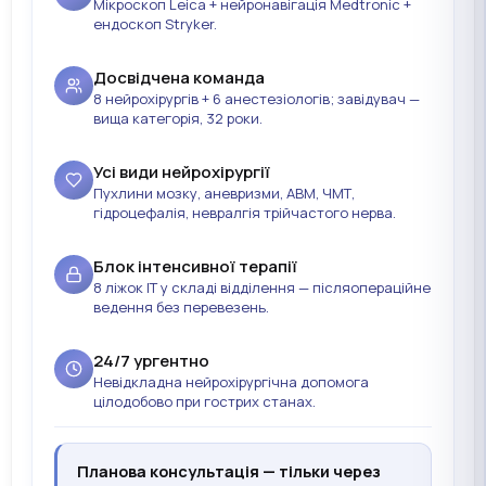
Мікроскоп Leica + нейронавігація Medtronic +
ендоскоп Stryker.
Досвідчена команда
8 нейрохірургів + 6 анестезіологів; завідувач —
вища категорія, 32 роки.
Усі види нейрохірургії
Пухлини мозку, аневризми, АВМ, ЧМТ,
гідроцефалія, невралгія трійчастого нерва.
Блок інтенсивної терапії
8 ліжок ІТ у складі відділення — післяопераційне
ведення без перевезень.
24/7 ургентно
Невідкладна нейрохірургічна допомога
цілодобово при гострих станах.
Планова консультація — тільки через