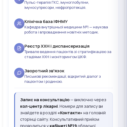
Пульс-терапія ГКС, імуноглобуліни,
імуносупресори, нефропротекція.
Клінічна база ІФНМУ
Кафедра внутрішньої медицини №1 — наукова
робота і впровадження новітніх методик.
Реєстр ХХН і диспансеризація
Тривале ведення пацієнтів зі стратифікацією за
стадіями ХХН і моніторингом ШКФ.
Зворотний звʼязок
Письмові рекомендації, відкритий діалог з
пацієнтом і родиною.
Запис на консультацію
— виключно через
кол-центр лікарні
. Номери для запису ви
знайдете в розділі
«Контакти»
на головній
сторінці сайту. Консультативний прийом
проводиться у
кабінеті №19
обласної