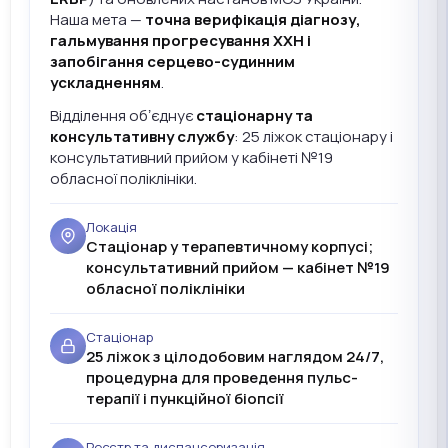
Наша мета —
точна верифікація діагнозу,
гальмування прогресування ХХН і
запобігання серцево-судинним
ускладненням
.
Відділення обʼєднує
стаціонарну та
консультативну службу
: 25 ліжок стаціонару і
консультативний прийом у кабінеті №19
обласної поліклініки.
Локація
Стаціонар у терапевтичному корпусі;
консультативний прийом — кабінет №19
обласної поліклініки
Стаціонар
25 ліжок з цілодобовим наглядом 24/7,
процедурна для проведення пульс-
терапії і пункційної біопсії
Реєстр та диспансеризація