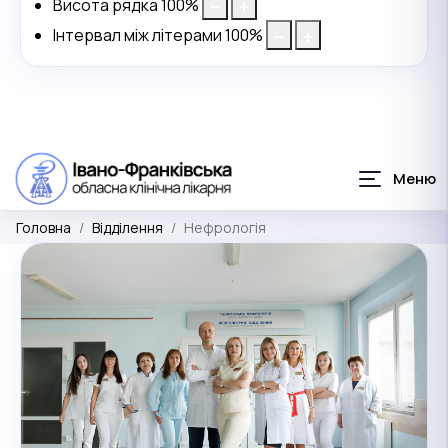
Висота рядка
100
%
Інтервал між літерами
100
%
Головна
Відділення
Нефрологія