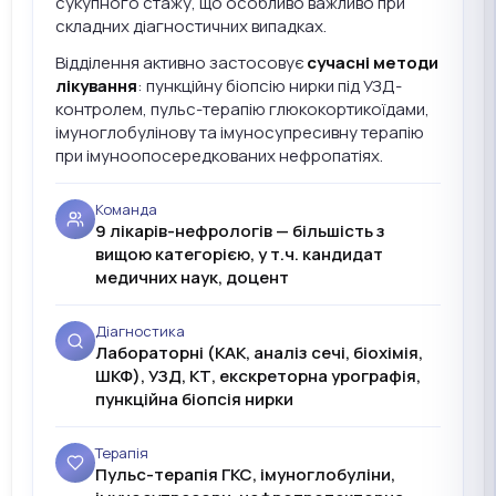
сукупного стажу, що особливо важливо при
складних діагностичних випадках.
Відділення активно застосовує
сучасні методи
лікування
: пункційну біопсію нирки під УЗД-
контролем, пульс-терапію глюкокортикоїдами,
імуноглобулінову та імуносупресивну терапію
при імуноопосередкованих нефропатіях.
Команда
9 лікарів-нефрологів — більшість з
вищою категорією, у т.ч. кандидат
медичних наук, доцент
Діагностика
Лабораторні (КАК, аналіз сечі, біохімія,
ШКФ), УЗД, КТ, екскреторна урографія,
пункційна біопсія нирки
Терапія
Пульс-терапія ГКС, імуноглобуліни,