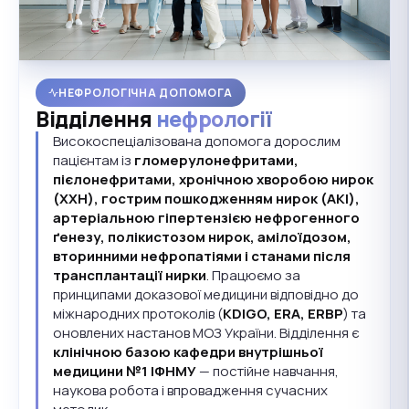
НЕФРОЛОГІЧНА ДОПОМОГА
Відділення
нефрології
Високоспеціалізована допомога дорослим
пацієнтам із
гломерулонефритами,
пієлонефритами, хронічною хворобою нирок
(ХХН), гострим пошкодженням нирок (AKI),
артеріальною гіпертензією нефрогенного
ґенезу, полікистозом нирок, амілоїдозом,
вторинними нефропатіями і станами після
трансплантації нирки
. Працюємо за
принципами доказової медицини відповідно до
міжнародних протоколів (
KDIGO, ERA, ERBP
) та
оновлених настанов МОЗ України. Відділення є
клінічною базою кафедри внутрішньої
медицини №1 ІФНМУ
— постійне навчання,
наукова робота і впровадження сучасних