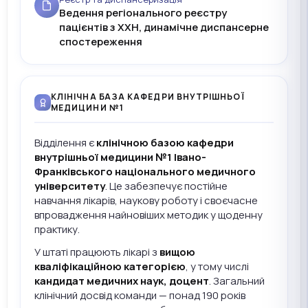
Ведення регіонального реєстру
пацієнтів з ХХН, динамічне диспансерне
спостереження
КЛІНІЧНА БАЗА КАФЕДРИ ВНУТРІШНЬОЇ
МЕДИЦИНИ №1
Відділення є
клінічною базою кафедри
внутрішньої медицини №1 Івано-
Франківського національного медичного
університету
. Це забезпечує постійне
навчання лікарів, наукову роботу і своєчасне
впровадження найновіших методик у щоденну
практику.
У штаті працюють лікарі з
вищою
кваліфікаційною категорією
, у тому числі
кандидат медичних наук, доцент
. Загальний
клінічний досвід команди — понад 190 років