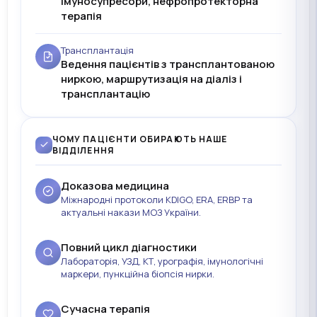
імуносупресори, нефропротекторна
терапія
Трансплантація
Ведення пацієнтів з трансплантованою
ниркою, маршрутизація на діаліз і
трансплантацію
ЧОМУ ПАЦІЄНТИ ОБИРАЮТЬ НАШЕ
ВІДДІЛЕННЯ
Доказова медицина
Міжнародні протоколи KDIGO, ERA, ERBP та
актуальні накази МОЗ України.
Повний цикл діагностики
Лабораторія, УЗД, КТ, урографія, імунологічні
маркери, пункційна біопсія нирки.
Сучасна терапія