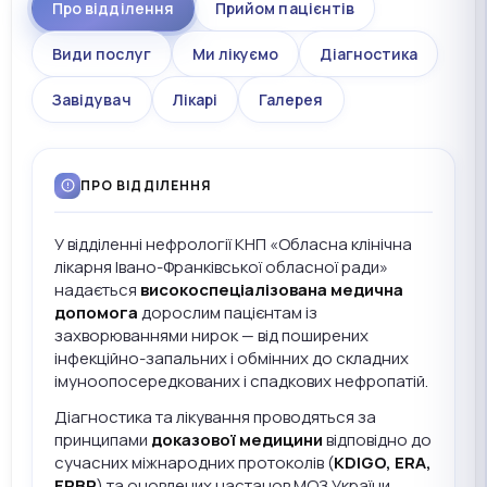
Про відділення
Прийом пацієнтів
Види послуг
Ми лікуємо
Діагностика
Завідувач
Лікарі
Галерея
ПРО ВІДДІЛЕННЯ
У відділенні нефрології КНП «Обласна клінічна
лікарня Івано-Франківської обласної ради»
надається
високоспеціалізована медична
допомога
дорослим пацієнтам із
захворюваннями нирок — від поширених
інфекційно-запальних і обмінних до складних
імуноопосередкованих і спадкових нефропатій.
Діагностика та лікування проводяться за
принципами
доказової медицини
відповідно до
сучасних міжнародних протоколів (
KDIGO, ERA,
ERBP
) та оновлених настанов МОЗ України.