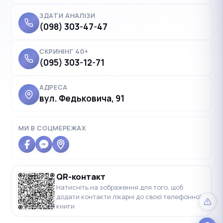
ЗДАТИ АНАЛІЗИ
(098) 303-47-47
СКРИНІНГ 40+
(095) 303-12-71
АДРЕСА
вул. Федьковича, 91
✓
Українська
UK
Polski
PL
МИ В СОЦМЕРЕЖАХ
Deutsch
DE
Français
FR
QR-контакт
Čeština
CS
Натисніть на зображення для того, щоб
додати контакти лікарні до своєї телефонної
English
EN
книги