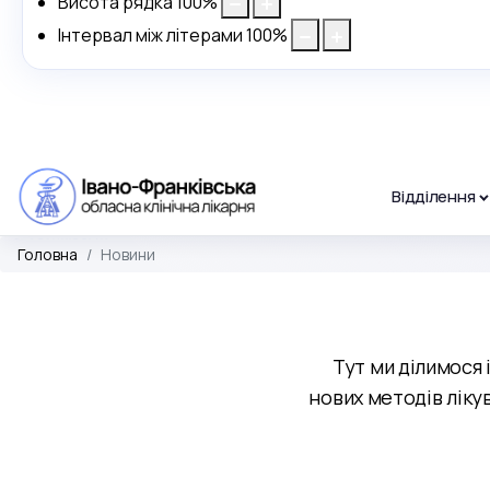
Висота рядка
100
%
Інтервал між літерами
100
%
Відділення
Головна
Новини
Тут ми ділимося 
нових методів лікув