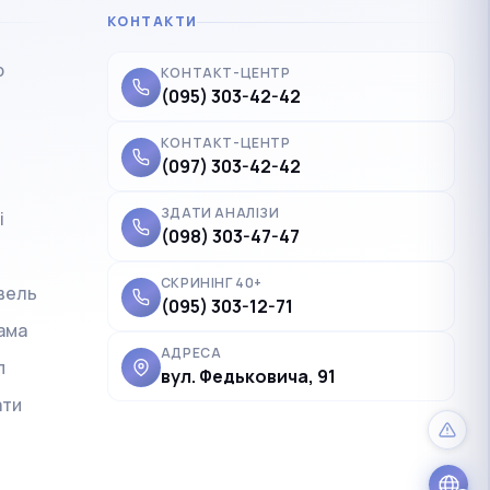
КОНТАКТИ
р
КОНТАКТ-ЦЕНТР
(095) 303-42-42
КОНТАКТ-ЦЕНТР
(097) 303-42-42
ЗДАТИ АНАЛІЗИ
і
✓
Українська
UK
(098) 303-47-47
Polski
PL
СКРИНІНГ 40+
вель
(095) 303-12-71
Deutsch
DE
ама
Français
FR
АДРЕСА
п
вул. Федьковича, 91
Čeština
CS
ати
English
EN