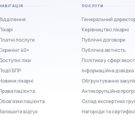
НАВІГАЦІЯ
ПОСЛУГИ
Відділення
Генеральний директо
Лікарі
Керівництво лікарні
Платні послуги
Публічні договори
Скринінг 40+
Публічна звітність
Доступні ліки
Політика у сфері якост
Події БПР
Інформаційна довідка
Новини лікарні
Обґрунтування закупі
Права пацієнта
Антикорупційна прогр
Обов'язки пацієнта
Склад експертних гру
Залишити відгук
Нагороди та сертифік