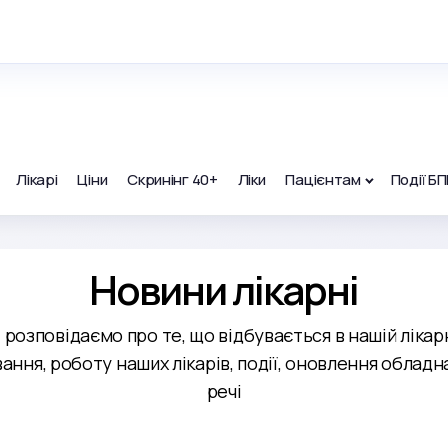
Лікарі
Ціни
Скринінг 40+
Ліки
Пацієнтам
Події БП
Новини лікарні
і розповідаємо про те, що відбувається в нашій ліка
ання, роботу наших лікарів, події, оновлення обладн
речі