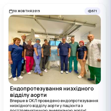
30 ЖОВТНЯ 2019
571
Ендопротезування низхідного
відділу аорти
Вперше в ОКЛ проведено ендопротезування
низхідного відділу аорти у пацієнта з
посттравматичною аневризмою аорти!