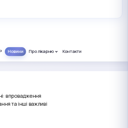
Р
Новини
Про лікарню
Контакти
рні: впровадження
ання та інші важливі