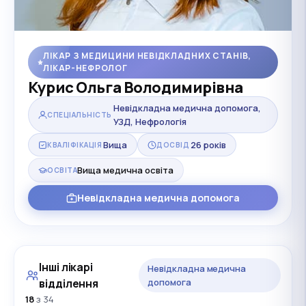
ЛІКАР З МЕДИЦИНИ НЕВІДКЛАДНИХ СТАНІВ,
ЛІКАР-НЕФРОЛОГ
Курис Ольга Володимирівна
Невідкладна медична допомога,
СПЕЦІАЛЬНІСТЬ
УЗД, Нефрологія
Вища
26 років
КВАЛІФІКАЦІЯ
ДОСВІД
Вища медична освіта
ОСВІТА
Невідкладна медична допомога
Інші лікарі
Невідкладна медична
відділення
допомога
18
з 34