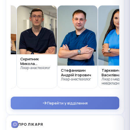
Уляна
Скрипник
Микола
лог
Васильович
Лікар-анастезіолог
Стефанишин
Таркевич Ольг
Андрій Ігорович
Василівна
Лікар-анестезіолог
Лікар з медицини
невідкладних стан
трансфузіолог
Перейти у відділення
ПРО ЛІКАРЯ