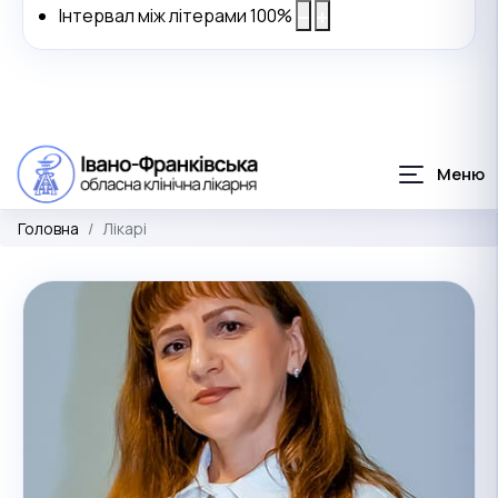
Інтервал між літерами
100
%
Головна
Лікарі