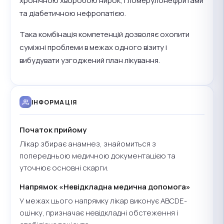
хронічною хворобою нирок, гломерулонефритами
та діабетичною нефропатією.
Така комбінація компетенцій дозволяє охопити
суміжні проблеми в межах одного візиту і
вибудувати узгоджений план лікування.
ІНФОРМАЦІЯ
Початок прийому
Лікар збирає анамнез, знайомиться з
попередньою медичною документацією та
уточнює основні скарги.
Напрямок «Невідкладна медична допомога»
У межах цього напрямку лікар виконує ABCDE-
оцінку, призначає невідкладні обстеження і