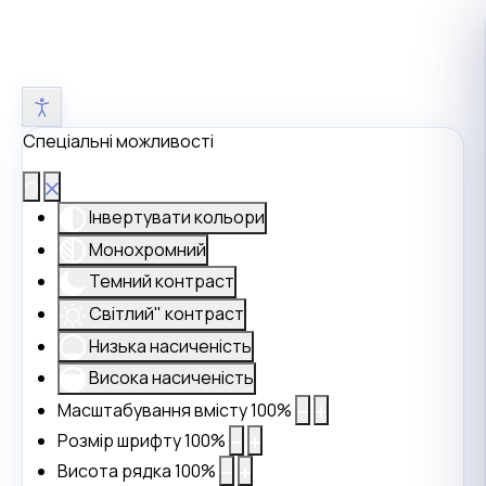
Спеціальні можливості
Інвертувати кольори
Монохромний
Темний контраст
Світлий" контраст
Низька насиченість
Висока насиченість
Масштабування вмісту
100
%
Розмір шрифту
100
%
Висота рядка
100
%