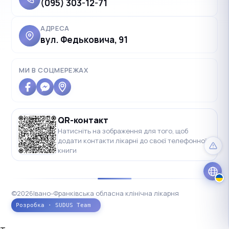
(095) 303-12-71
АДРЕСА
вул. Федьковича, 91
✓
Українська
UK
Polski
МИ В СОЦМЕРЕЖАХ
PL
Deutsch
DE
Français
FR
QR-контакт
Čeština
CS
Натисніть на зображення для того, щоб
додати контакти лікарні до своєї телефонної
English
EN
книги
©
2026
Івано-Франківська обласна клінічна лікарня
Розробка · SUDUS Team