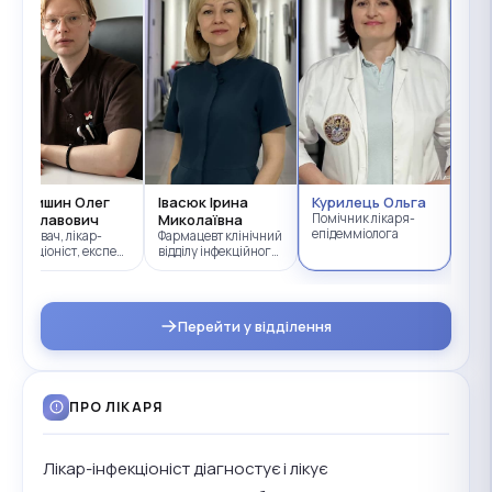
Юрчишин Олег
Івасюк Ірина
Курилець Ольга
Ярославович
Миколаївна
Помічник лікаря-
епідемміолога
Завідувач, лікар-
Фармацевт клінічний
інфекціоніст, експерт
відділу інфекційного
з антимікробної
контролю
резистентності
Перейти у відділення
ПРО ЛІКАРЯ
Лікар-інфекціоніст діагностує і лікує