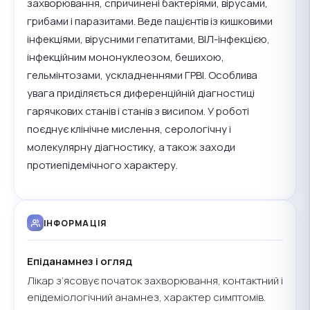
захворювання, спричинені бактеріями, вірусами,
грибами і паразитами. Веде пацієнтів із кишковими
інфекціями, вірусними гепатитами, ВІЛ-інфекцією,
інфекційним мононуклеозом, бешихою,
гельмінтозами, ускладненнями ГРВІ. Особлива
увага приділяється диференційній діагностиці
гарячкових станів і станів з висипом. У роботі
поєднує клінічне мислення, серологічну і
молекулярну діагностику, а також заходи
протиепідемічного характеру.
ІНФОРМАЦІЯ
Епіданамнез і огляд
Лікар з’ясовує початок захворювання, контактний і
епідеміологічний анамнез, характер симптомів.