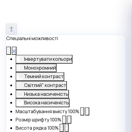
Спеціальні можливості
Інвертувати кольори
Монохромний
Темний контраст
Світлий" контраст
Низька насиченість
Висока насиченість
Масштабування вмісту
100
%
Розмір шрифту
100
%
Висота рядка
100
%