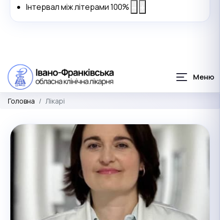
Інтервал між літерами
100
%
Головна
Лікарі