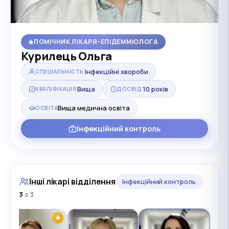
ПОМІЧНИК ЛІКАРЯ-ЕПІДЕММІОЛОГА
Курилець Ольга
Інфекційні хвороби
СПЕЦІАЛЬНІСТЬ
Вища
10 років
КВАЛІФІКАЦІЯ
ДОСВІД
Вища медична освіта
ОСВІТА
Інфекційний контроль
Інші лікарі відділення
Інфекційний контроль
3
з 3