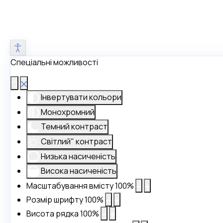
Спеціальні можливості
Інвертувати кольори
Монохромний
Темний контраст
Світлий" контраст
Низька насиченість
Висока насиченість
Масштабування вмісту
100
%
Розмір шрифту
100
%
Висота рядка
100
%