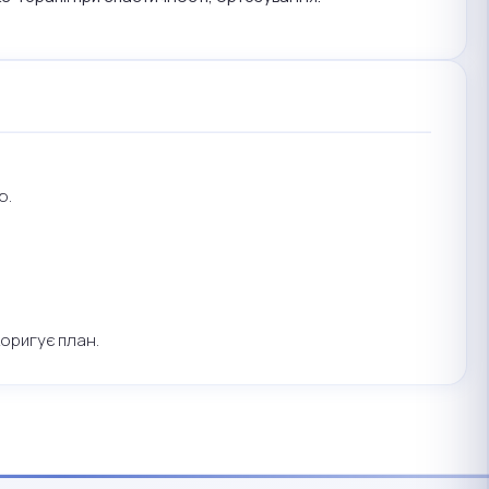
ю.
коригує план.