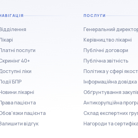
НАВІГАЦІЯ
ПОСЛУГИ
Відділення
Генеральний директо
Лікарі
Керівництво лікарні
Платні послуги
Публічні договори
Скринінг 40+
Публічна звітність
Доступні ліки
Політика у сфері якост
Події БПР
Інформаційна довідка
Новини лікарні
Обґрунтування закупі
Права пацієнта
Антикорупційна прогр
Обов'язки пацієнта
Склад експертних гру
Залишити відгук
Нагороди та сертифік