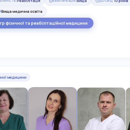
Реабілітація
Вища
10 років
АЛЬНІСТЬ
КВАЛІФІКАЦІЯ
ДОСВІД
Вища медична освіта
А
тр фізичної та реабілітаційної медицини
ійної медицини