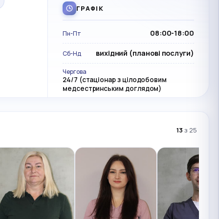
ГРАФІК
08:00-18:00
Пн-Пт
вихідний (планові послуги)
Сб-Нд
Чергова
24/7 (стаціонар з цілодобовим
медсестринським доглядом)
13
з 25