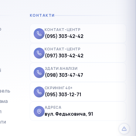
КОНТАКТИ
р
КОНТАКТ-ЦЕНТР
(095) 303-42-42
КОНТАКТ-ЦЕНТР
(097) 303-42-42
ЗДАТИ АНАЛІЗИ
і
✓
Українська
UK
(098) 303-47-47
Polski
PL
СКРИНІНГ 40+
вель
(095) 303-12-71
Deutsch
DE
ама
Français
FR
АДРЕСА
п
вул. Федьковича, 91
Čeština
CS
ати
English
EN