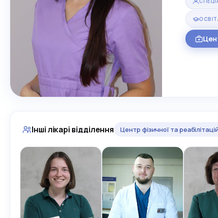
СПЕЦІ
ОСВІТ
Цен
Інші лікарі відділення
Центр фізичної та реабілітац