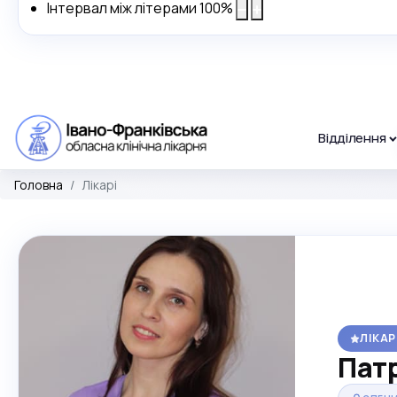
Інтервал між літерами
100
%
Відділення
Головна
Лікарі
ЛІКАР
Патр