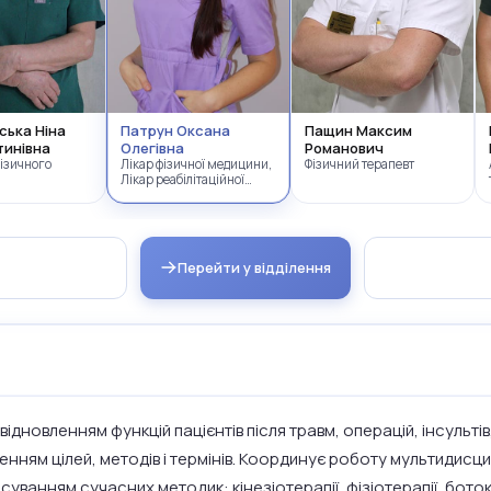
ська Ніна
Патрун Оксана
Пащин Максим
тинівна
Олегівна
Романович
фізичного
Лікар фізичної медицини,
Фізичний терапевт
Лікар реабілітаційної
медицини
Перейти у відділення
відновленням функцій пацієнтів після травм, операцій, інсульт
ченням цілей, методів і термінів. Координує роботу мультидисц
суванням сучасних методик: кінезіотерапії, фізіотерапії, бото