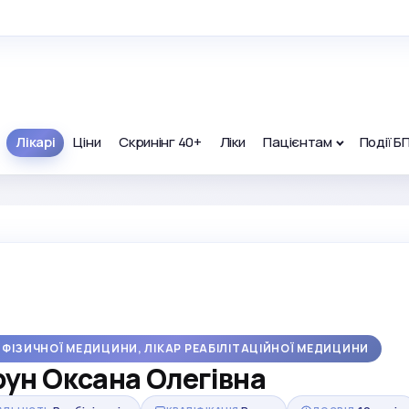
Лікарі
Ціни
Скринінг 40+
Ліки
Пацієнтам
Події Б
 ФІЗИЧНОЇ МЕДИЦИНИ, ЛІКАР РЕАБІЛІТАЦІЙНОЇ МЕДИЦИНИ
ун Оксана Олегівна