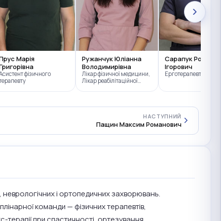
Прус Марія
Ружанчук Юліанна
Сарапук Роман
Григорівна
Володимирівна
Ігорович
Асистент фізичного
Лікар фізичної медицини,
Ерготерапевт
терапевту
Лікар реабілітаційної
медицини
НАСТУПНИЙ
Пащин Максим Романович
ів, неврологічних і ортопедичних захворювань.
иплінарної команди — фізичних терапевтів,
кс-терапії при спастичності, ортезування.