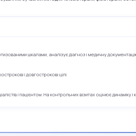
ртизованими шкалами, аналізує діагноз і медичну документаці
строкові і довгострокові цілі.
лістів і пацієнтом. На контрольних візитах оцінює динаміку і 