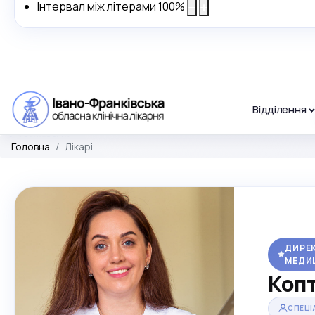
Інтервал між літерами
100
%
Відділення
Головна
Лікарі
ДИРЕК
МЕДИ
Копт
СПЕЦІ