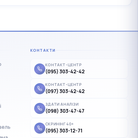
КОНТАКТИ
р
КОНТАКТ-ЦЕНТР
(095) 303-42-42
КОНТАКТ-ЦЕНТР
(097) 303-42-42
ЗДАТИ АНАЛІЗИ
і
✓
Українська
UK
(098) 303-47-47
Polski
PL
СКРИНІНГ 40+
вель
(095) 303-12-71
Deutsch
DE
ама