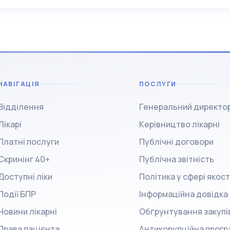
НАВІГАЦІЯ
ПОСЛУГИ
Відділення
Генеральний директо
Лікарі
Керівництво лікарні
Платні послуги
Публічні договори
Скринінг 40+
Публічна звітність
Доступні ліки
Політика у сфері якост
Події БПР
Інформаційна довідка
Новини лікарні
Обґрунтування закупі
Права пацієнта
Антикорупційна прогр