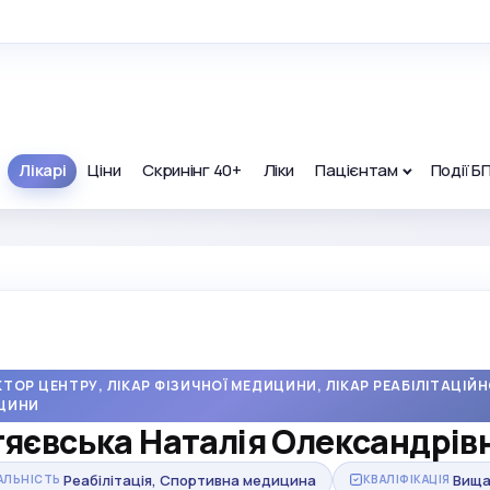
Лікарі
Ціни
Скринінг 40+
Ліки
Пацієнтам
Події Б
ТОР ЦЕНТРУ, ЛІКАР ФІЗИЧНОЇ МЕДИЦИНИ, ЛІКАР РЕАБІЛІТАЦІЙН
ЦИНИ
яєвська Наталія Олександрів
Реабілітація, Спортивна медицина
Вищ
АЛЬНІСТЬ
КВАЛІФІКАЦІЯ