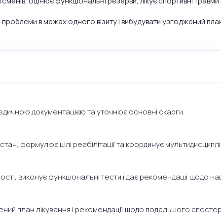
менів, оцінює функціональні резерви, лікує спортивні травми
 проблеми в межах одного візиту і вибудувати узгоджений план
едичною документацією та уточнює основні скарги.
стан, формулює цілі реабілітації та координує мультидисципл
ості, виконує функціональні тести і дає рекомендації щодо н
ений план лікування і рекомендації щодо подальшого спосте