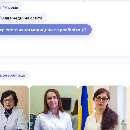
14 років
ІД
Вища медична освіта
А
тр спортивної медицини та реабілітації
 реабілітації