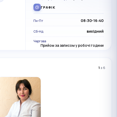
ГРАФІК
08:30-16:40
Пн-Пт
вихідний
Сб-Нд
Чергова
Прийом за записом у робочі години
1
з 6