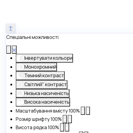
Спеціальні можливості
Інвертувати кольори
Монохромний
Темний контраст
Світлий" контраст
Низька насиченість
Висока насиченість
Масштабування вмісту
100
%
Розмір шрифту
100
%
Висота рядка
100
%