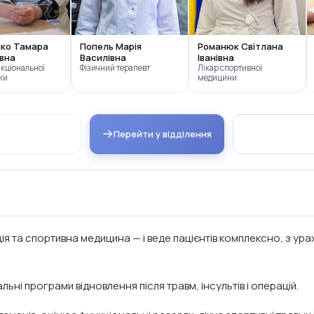
ко Тамара
Попель Марія
Романюк Світлана
вна
Василівна
Іванівна
кціональної
Фізичний терапевт
Лікар спортивної
ки
медицини
Перейти у відділення
ія та спортивна медицина — і веде пацієнтів комплексно, з ура
ьні програми відновлення після травм, інсультів і операцій.