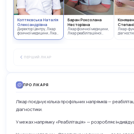
Коптяєвська Наталія
Баран Роксолана
Коняшен
Олександрівна
Несторівна
Степані
Директор Центру, Лікар
Лікар фізичної медицини,
Лікар-фун
фізичної медицини, Лікар
Лікар реабілітаційної
діагности
реабілітаційної медицини
медицини
ПЕРШИЙ ЛІКАР
ПРО ЛІКАРЯ
Лікар поєднує кілька профільних напрямків — реабілітац
діагностики.
У межах напрямку «Реабілітація» — розробляє індивідуал