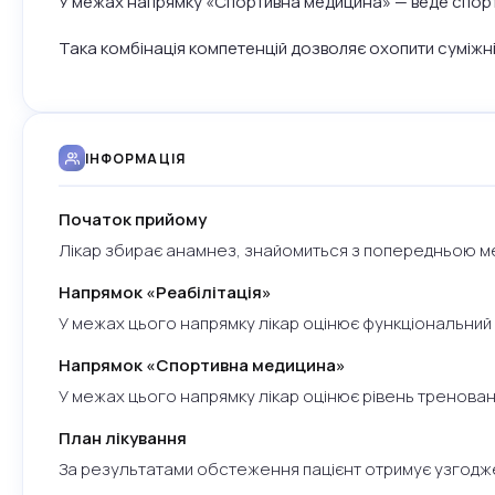
У межах напрямку «Спортивна медицина» — веде спортс
Така комбінація компетенцій дозволяє охопити суміжні
ІНФОРМАЦІЯ
Початок прийому
Лікар збирає анамнез, знайомиться з попередньою м
Напрямок «Реабілітація»
У межах цього напрямку лікар оцінює функціональний 
Напрямок «Спортивна медицина»
У межах цього напрямку лікар оцінює рівень тренован
План лікування
За результатами обстеження пацієнт отримує узгодж