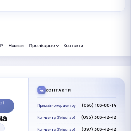
ПР
Новини
Про лікарню
Контакти
КОНТАКТИ
ОЇ
(066) 103-00-14
Прямий номер центру
на
(095) 303-42-42
Кол-центр (Київстар)
а
(097) 303-42-42
Кол-центр (Київстар)