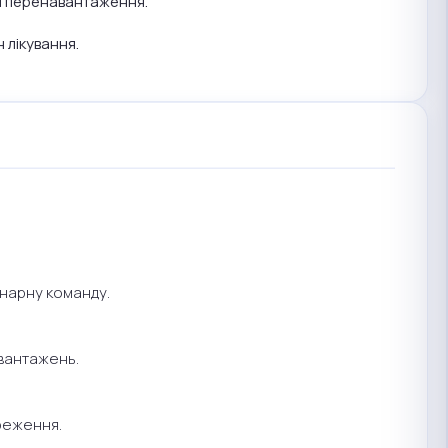
 і перенавантаження.
 лікування.
інарну команду.
авантажень.
реження.