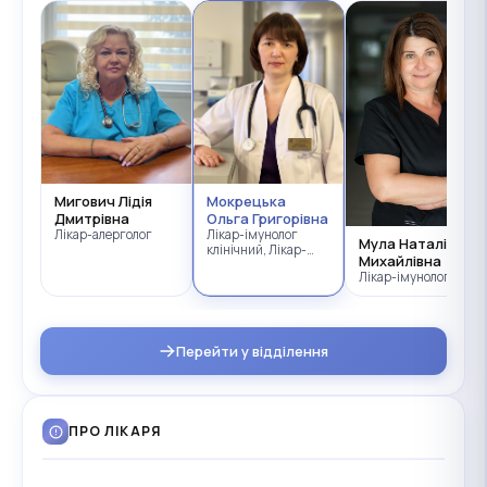
,
лог
Мигович Лідія
Мокрецька
Дмитрівна
Ольга Григорівна
Лікар-алерголог
Лікар-імунолог
Мула Наталія
клінічний, Лікар-
Михайлівна
пульмонолог
Лікар-імунолог
Перейти у відділення
ПРО ЛІКАРЯ