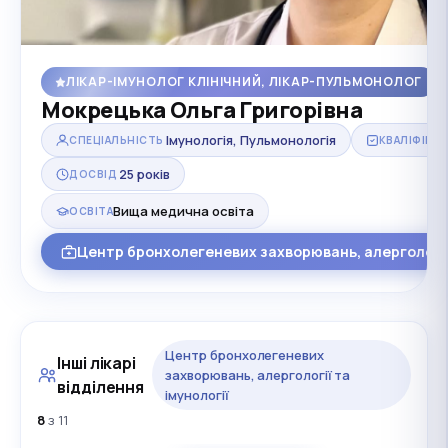
ЛІКАР-ІМУНОЛОГ КЛІНІЧНИЙ, ЛІКАР-ПУЛЬМОНОЛОГ
Мокрецька Ольга Григорівна
Імунологія, Пульмонологія
СПЕЦІАЛЬНІСТЬ
КВАЛІФІКАЦ
25 років
ДОСВІД
Вища медична освіта
ОСВІТА
Центр бронхолегеневих захворювань, алергології 
Центр бронхолегеневих
Інші лікарі
захворювань, алергології та
відділення
імунології
8
з 11