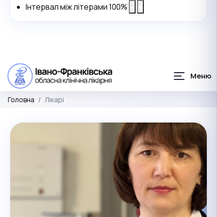
Інтервал між літерами
100
%
Головна
Лікарі