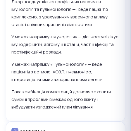
Лікар поєднує кілька профільних напрямків —
імунологія та пульмонологія — і веде пацієнтів
комплексно, з урахуванням взаємного впливу
станів і спільних принципів діагностики.
У межах напрямку «Імунологія» — діагностує і лікує
імунодефіцити, автоімунні стани, часті інфекції та
постінфекційні розлади.
У межах напрямку «Пульмонологія» — веде
пацієнтів з астмою, ХОЗЛ, пневмонією,
інтерстиціальними захворюваннями легень.
Така комбінація компетенцій дозволяє охопити
суміжні проблеми в межах одного візиту і
вибудувати узгоджений план лікування.