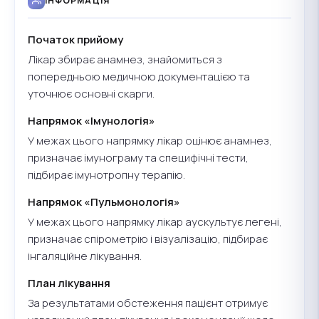
ІНФОРМАЦІЯ
Початок прийому
Лікар збирає анамнез, знайомиться з
попередньою медичною документацією та
уточнює основні скарги.
Напрямок «Імунологія»
У межах цього напрямку лікар оцінює анамнез,
призначає імунограму та специфічні тести,
підбирає імунотропну терапію.
Напрямок «Пульмонологія»
У межах цього напрямку лікар аускультує легені,
призначає спірометрію і візуалізацію, підбирає
інгаляційне лікування.
План лікування
За результатами обстеження пацієнт отримує