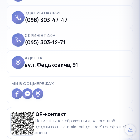
ЗДАТИ АНАЛІЗИ
(098) 303-47-47
СКРИНІНГ 40+
(095) 303-12-71
АДРЕСА
вул. Федьковича, 91
✓
Українська
UK
Polski
МИ В СОЦМЕРЕЖАХ
PL
Deutsch
DE
Français
FR
QR-контакт
Čeština
CS
Натисніть на зображення для того, щоб
додати контакти лікарні до своєї телефонної
English
EN
книги