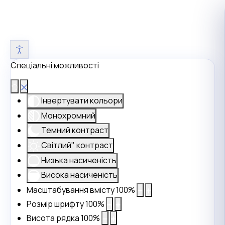
Спеціальні можливості
Інвертувати кольори
Монохромний
Темний контраст
Світлий" контраст
Низька насиченість
Висока насиченість
Масштабування вмісту
100
%
Розмір шрифту
100
%
Висота рядка
100
%