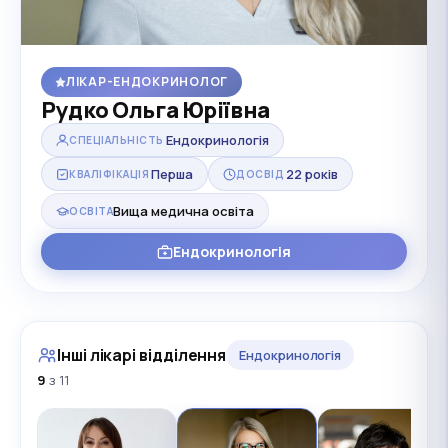
ЛІКАР-ЕНДОКРИНОЛОГ
Рудко Ольга Юріївна
Ендокринологія
СПЕЦІАЛЬНІСТЬ
Перша
22 років
КВАЛІФІКАЦІЯ
ДОСВІД
Вища медична освіта
ОСВІТА
Ендокринологія
Інші лікарі відділення
Ендокринологія
9
з 11