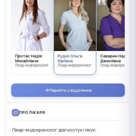
олог
Протас Надія
Рудко Ольга
Саварин Надія
Михайлівна
Юріївна
Данилівна
Лікар-ендокринолог
Лікар-ендокринолог
Лікар-ендокринолог
Перейти у відділення
ПРО ЛІКАРЯ
Лікар-ендокринолог діагностує і лікує