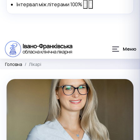
Інтервал між літерами
100
%
Головна
Лікарі