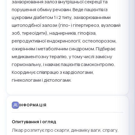
захворювання залоз внутрішньої секреції та
порушення обміну речовин. Веде пацієнтів із
цукровим діабетом 1 і 2 типу, захворюваннями
щитоподібної залози (гіпо- і гіпертиреоз, вузловий
зоб, тиреоїдити), наднирників, гіпофіза,
репродуктивної ендокринології, остеопорозом,
ожирінням і метаболічним синдромом. Підбирає
медикаментозну терапію, у тому числі замісну
гормональну, і навчає пацієнтів самоконтролю.
Координує співпрацю з кардіологами,
гінекологами і дієтологами.
ІНФОРМАЦІЯ
Опитування і огляд
Лікар розпитує про скарги, динаміку ваги, спрагу,