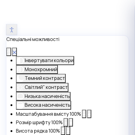
Спеціальні можливості
Інвертувати кольори
Монохромний
Темний контраст
Світлий" контраст
Низька насиченість
Висока насиченість
Масштабування вмісту
100
%
Розмір шрифту
100
%
Висота рядка
100
%