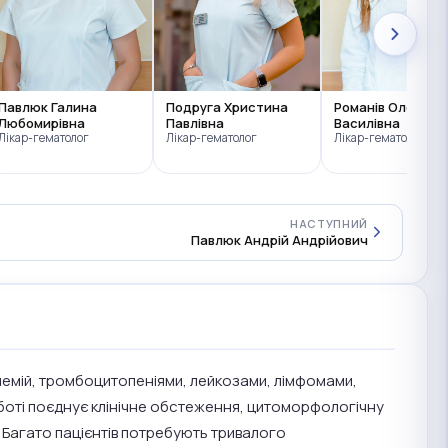
Павлюк Галина
Подруга Христина
Романів Олена
Любомирівна
Павлівна
Василівна
Лікар-гематолог
Лікар-гематолог
Лікар-гематолог
НАСТУПНИЙ
Павлюк Андрій Андрійович
анемій, тромбоцитопеніями, лейкозами, лімфомами,
боті поєднує клінічне обстеження, цитоморфологічну
. Багато пацієнтів потребують тривалого