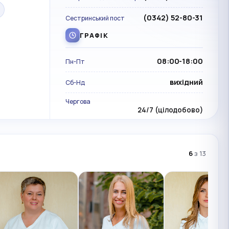
(0342) 52-80-31
Сестринський пост
ГРАФІК
08:00-18:00
Пн-Пт
вихідний
Сб-Нд
Чергова
24/7 (цілодобово)
6
з 13