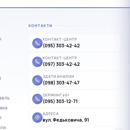
КОНТАКТИ
р
КОНТАКТ-ЦЕНТР
(095) 303-42-42
КОНТАКТ-ЦЕНТР
(097) 303-42-42
ЗДАТИ АНАЛІЗИ
і
✓
Українська
UK
(098) 303-47-47
Polski
PL
СКРИНІНГ 40+
вель
(095) 303-12-71
Deutsch
DE
ама
Français
FR
АДРЕСА
п
вул. Федьковича, 91
Čeština
CS
ати