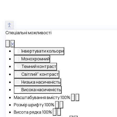
Спеціальні можливості
Інвертувати кольори
Монохромний
Темний контраст
Світлий" контраст
Низька насиченість
Висока насиченість
Масштабування вмісту
100
%
Розмір шрифту
100
%
Висота рядка
100
%