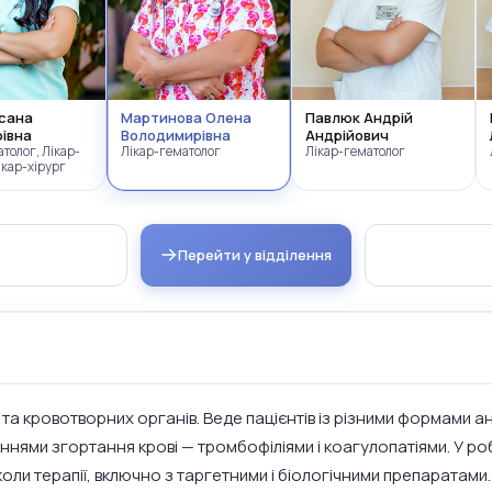
ксана
Мартинова Олена
Павлюк Андрій
івна
Володимирівна
Андрійович
толог, Лікар-
Лікар-гематолог
Лікар-гематолог
ікар-хірург
Перейти у відділення
і та кровотворних органів. Веде пацієнтів із різними формами 
ями згортання крові — тромбофіліями і коагулопатіями. У ро
оли терапії, включно з таргетними і біологічними препаратами