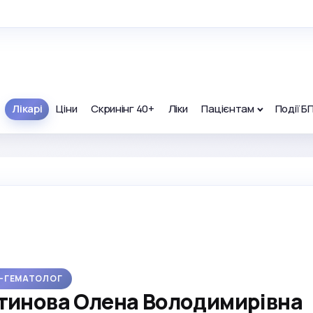
Лікарі
Ціни
Скринінг 40+
Ліки
Пацієнтам
Події Б
Р-ГЕМАТОЛОГ
тинова Олена Володимирівна