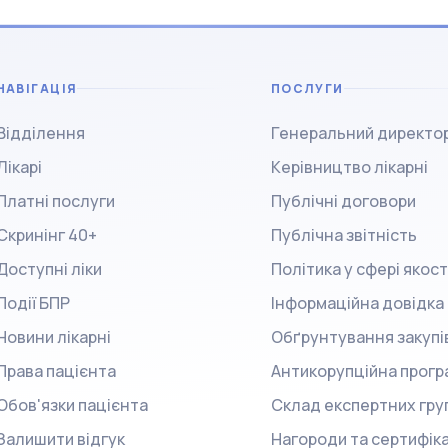
НАВІГАЦІЯ
ПОСЛУГИ
Відділення
Генеральний директо
Лікарі
Керівництво лікарні
Платні послуги
Публічні договори
Скринінг 40+
Публічна звітність
Доступні ліки
Політика у сфері якост
Події БПР
Інформаційна довідка
Новини лікарні
Обґрунтування закупі
Права пацієнта
Антикорупційна прогр
Обов'язки пацієнта
Склад експертних гру
Залишити відгук
Нагороди та сертифік