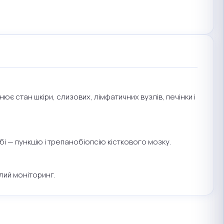
нює стан шкіри, слизових, лімфатичних вузлів, печінки і
і — пункцію і трепанобіопсію кісткового мозку.
лий моніторинг.