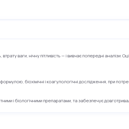
втрату ваги, нічну пітливість — і вивчає попередні аналізи. Оці
рмулою, біохімічні і коагулологічні дослідження, при потреб
етними і біологічними препаратами, та забезпечує довготрива