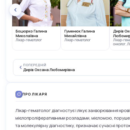
а
Боцюрко Галина
Гуменюк Галина
Дирів О
Миколаївна
Михайлівна
Любомир
ар-
Лікар-гематолог
Лікар-гематолог
Лікар-гема
онколог, Л
ПОПЕРЕДНІЙ
Дирів Оксана Любомирівна
ПРО ЛІКАРЯ
Лікар-гематолог діагностує і лікує захворювання кров
мієлопроліферативними розладами, мієломою, порушенн
та молекулярну діагностику, призначає сучасні проток