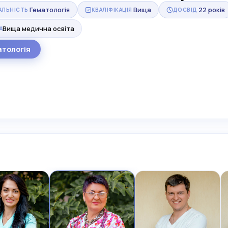
Гематологія
Вища
22 років
АЛЬНІСТЬ
КВАЛІФІКАЦІЯ
ДОСВІД
Вища медична освіта
А
атологія