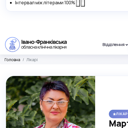
Інтервал між літерами
100
%
Відділення
Головна
Лікарі
ЛІКА
Мар