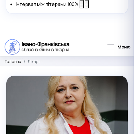
Інтервал між літерами
100
%
Головна
Лікарі