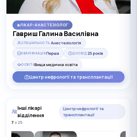
ЛІКАР-АНАСТЕЗІОЛОГ
Гавриш Галина Василівна
Анестезіологія
СПЕЦІАЛЬНІСТЬ
Перша
25 років
КВАЛІФІКАЦІЯ
ДОСВІД
Вища медична освіта
ОСВІТА
Центр нефрології та трансплантації
Інші лікарі
Центр нефрології та
відділення
трансплантації
7
з 25