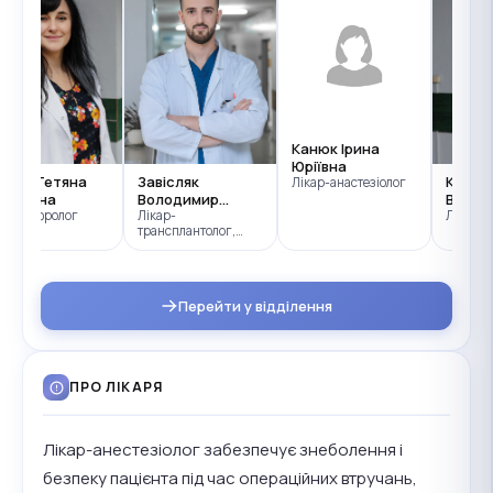
Канюк Ірина
Юріївна
обош Тетяна
Завісляк
Карач
Лікар-анастезіолог
силівна
Володимир
Волод
кар-нефролог
Андрійович
Лікар-
Лікар-а
трансплантолог,
лікар-уролог
Перейти у відділення
ПРО ЛІКАРЯ
Лікар-анестезіолог забезпечує знеболення і
безпеку пацієнта під час операційних втручань,