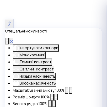
Спеціальні можливості
Інвертувати кольори
Монохромний
Темний контраст
Світлий" контраст
Низька насиченість
Висока насиченість
Масштабування вмісту
100
%
Розмір шрифту
100
%
Висота рядка
100
%