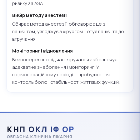
ризику за ASA.
Вибір методу анестезії
Обирає метод анестезії, обговорює це з
пацієнтом, узгоджує з хірургом. Готує пацієнта до
втручання.
Моніторинг і відновлення
Безпосередньо під час втручання забезпечує
адекватне знеболення і моніторинг. У
післяопераційному періоді — пробудження,
контроль болю і стабільності життєвих функцій.
КНП ОКЛ ІФ ОР
ОБЛАСНА КЛІНІЧНА ЛІКАРНЯ