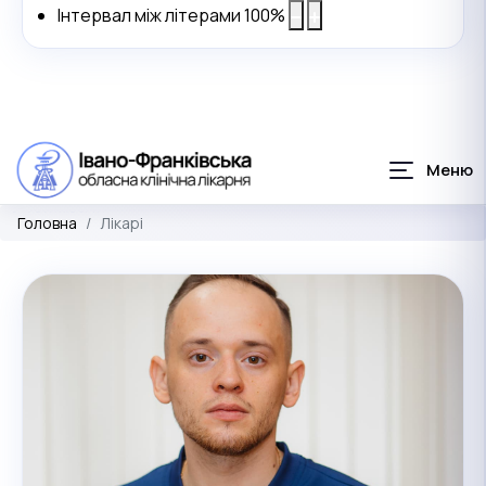
Інтервал між літерами
100
%
Головна
Лікарі