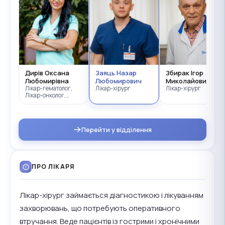
Дирів Оксана
Заяць Назар
Збирак Ігор
ївна
Любомирівна
Любомирович
Миколайович
Лікар-гематолог,
Лікар-хірург
Лікар-хірург
Лікар-онколог,
Лікар-хірург
Перейти у відділення
ПРО ЛІКАРЯ
Лікар-хірург займається діагностикою і лікуванням
захворювань, що потребують оперативного
втручання. Веде пацієнтів із гострими і хронічними