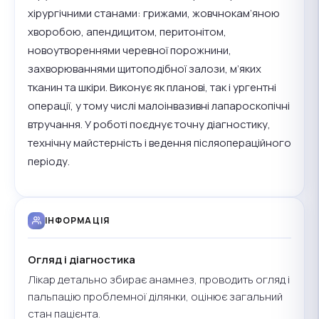
хірургічними станами: грижами, жовчнокам’яною
хворобою, апендицитом, перитонітом,
новоутвореннями черевної порожнини,
захворюваннями щитоподібної залози, м’яких
тканин та шкіри. Виконує як планові, так і ургентні
операції, у тому числі малоінвазивні лапароскопічні
втручання. У роботі поєднує точну діагностику,
технічну майстерність і ведення післяопераційного
періоду.
ІНФОРМАЦІЯ
Огляд і діагностика
Лікар детально збирає анамнез, проводить огляд і
пальпацію проблемної ділянки, оцінює загальний
стан пацієнта.