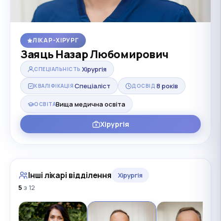
ЛІКАР-ХІРУРГ
Заяць Назар Любомирович
Хірургія
СПЕЦІАЛЬНІСТЬ
Спеціаліст
8 років
КВАЛІФІКАЦІЯ
ДОСВІД
Вища медична освіта
ОСВІТА
Хірургія
Інші лікарі відділення
Хірургія
5
з 12