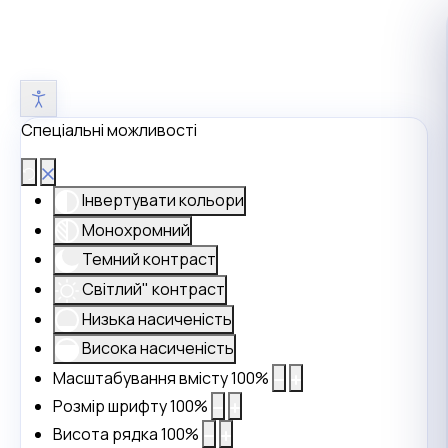
Спеціальні можливості
Інвертувати кольори
Монохромний
Темний контраст
Світлий" контраст
Низька насиченість
Висока насиченість
Масштабування вмісту
100
%
Розмір шрифту
100
%
Висота рядка
100
%