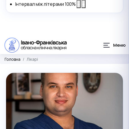
Інтервал між літерами
100
%
Головна
Лікарі