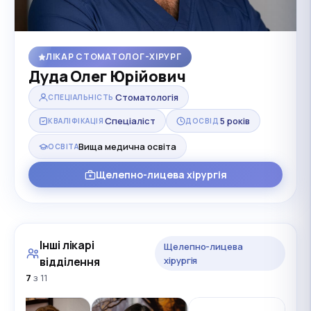
ЛІКАР СТОМАТОЛОГ-ХІРУРГ
Дуда Олег Юрійович
Стоматологія
СПЕЦІАЛЬНІСТЬ
Спеціаліст
5 років
КВАЛІФІКАЦІЯ
ДОСВІД
Вища медична освіта
ОСВІТА
Щелепно-лицева хірургія
Інші лікарі
Щелепно-лицева
відділення
хірургія
7
з 11