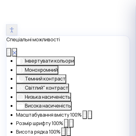
Спеціальні можливості
Інвертувати кольори
Монохромний
Темний контраст
Світлий" контраст
Низька насиченість
Висока насиченість
Масштабування вмісту
100
%
Розмір шрифту
100
%
Висота рядка
100
%