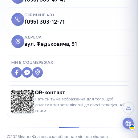
СКРИНІНГ 40+
(095) 303-12-71
АДРЕСА
вул. Федьковича, 91
✓
Українська
UK
Polski
PL
МИ В СОЦМЕРЕЖАХ
Deutsch
DE
Français
FR
QR-контакт
Čeština
CS
Натисніть на зображення для того, щоб
додати контакти лікарні до своєї телефонної
English
EN
книги
©
2026
Івано-Франківська обласна клінічна лікарня