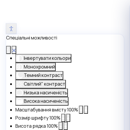
Спеціальні можливості
Інвертувати кольори
Монохромний
Темний контраст
Світлий" контраст
Низька насиченість
Висока насиченість
Масштабування вмісту
100
%
Розмір шрифту
100
%
Висота рядка
100
%