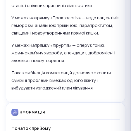
станів і спільних принципів діагностики.
У межах напрямку «Проктологія» — веде пацієнтів із
гемороєм, анальною тріщиною, парапроктитом,
свищами і новоутвореннями прямої кишки.
У межах напрямку «Хірургія» — оперує грижі,
жовчнокам’яну хворобу, апендицит, доброякісні і
злоякісні новоутворення.
Така комбінація компетенцій дозволяє охопити
суміжні проблеми в межах одного візиту і
вибудувати узгоджений план лікування.
ІНФОРМАЦІЯ
Початок прийому