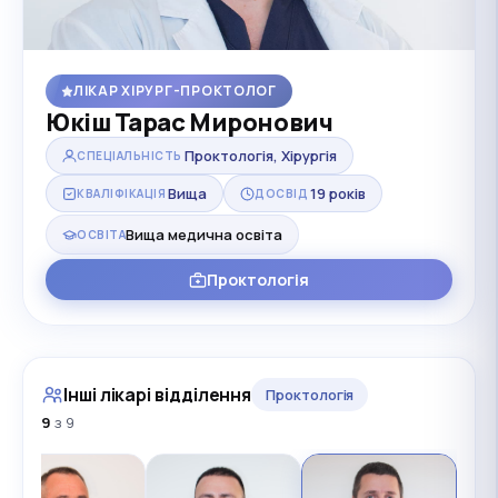
ЛІКАР ХІРУРГ-ПРОКТОЛОГ
Юкіш Тарас Миронович
Проктологія, Хірургія
СПЕЦІАЛЬНІСТЬ
Вища
19 років
КВАЛІФІКАЦІЯ
ДОСВІД
Вища медична освіта
ОСВІТА
Проктологія
Інші лікарі відділення
Проктологія
9
з 9