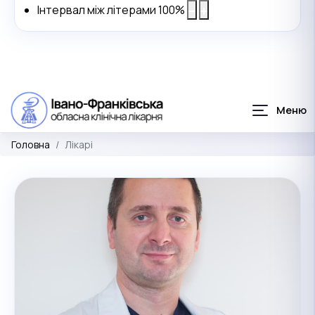
Інтервал між літерами
100
%
Головна
Лікарі