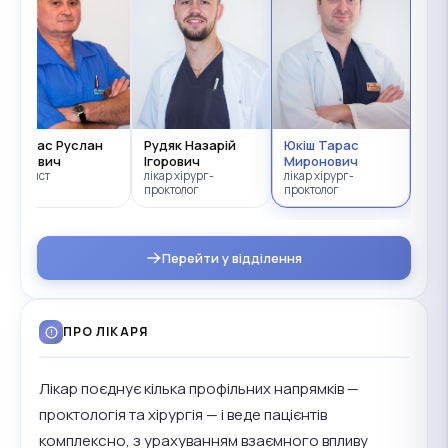
Протас Руслан
Рудяк Назарій
Юкіш Тарас
Іванович
Ігорович
Миронович
Стажист
лікар хірург-
лікар хірург-
проктолог
проктолог
Перейти у відділення
ПРО ЛІКАРЯ
Лікар поєднує кілька профільних напрямків —
проктологія та хірургія — і веде пацієнтів
комплексно, з урахуванням взаємного впливу