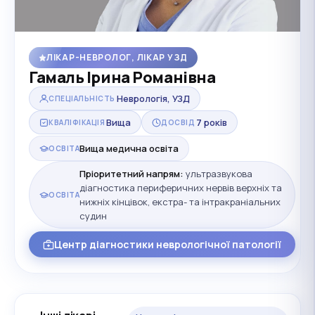
ЛІКАР-НЕВРОЛОГ, ЛІКАР УЗД
Гамаль Ірина Романівна
Неврологія, УЗД
СПЕЦІАЛЬНІСТЬ
Вища
7 років
КВАЛІФІКАЦІЯ
ДОСВІД
Вища медична освіта
ОСВІТА
Пріоритетний напрям:
ультразвукова
діагностика периферичних нервів верхніх та
ОСВІТА
нижніх кінцівок, екстра- та інтракраніальних
судин
Центр діагностики неврологічної патології