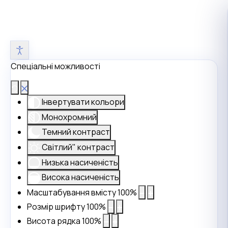
Спеціальні можливості
Інвертувати кольори
Монохромний
Темний контраст
Світлий" контраст
Низька насиченість
Висока насиченість
Масштабування вмісту
100
%
Розмір шрифту
100
%
Висота рядка
100
%