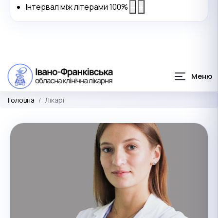
Інтервал між літерами
100
%
Головна
Лікарі