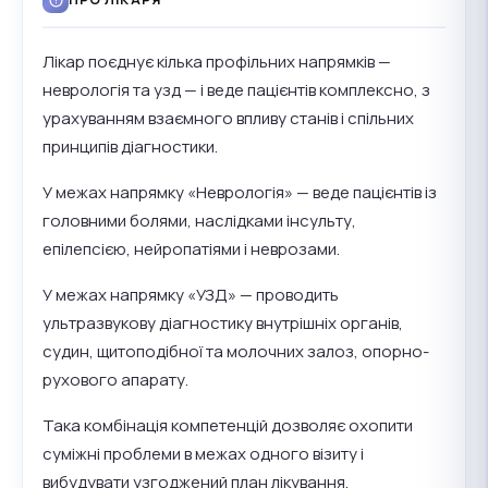
Лікар поєднує кілька профільних напрямків —
неврологія та узд — і веде пацієнтів комплексно, з
урахуванням взаємного впливу станів і спільних
принципів діагностики.
У межах напрямку «Неврологія» — веде пацієнтів із
головними болями, наслідками інсульту,
епілепсією, нейропатіями і неврозами.
У межах напрямку «УЗД» — проводить
ультразвукову діагностику внутрішніх органів,
судин, щитоподібної та молочних залоз, опорно-
рухового апарату.
Така комбінація компетенцій дозволяє охопити
суміжні проблеми в межах одного візиту і
вибудувати узгоджений план лікування.