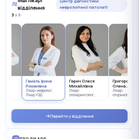
Інші лікарі
Центр діагностики
відділення
неврологічної патології
3
з 9
Юрій
Гамаль Ірина
Герич Олеся
Григорська
вич
Романівна
Михайлівна
Олена
діолог
Лікар-невролог,
Лікар-
Ярославівна
Лікар-
Лікар УЗД
отоларинголог,
оториноларинг
Лікар-сурдолог
Лікар-сурдолог
Перейти у відділення
ПРО ЛІКАРЯ