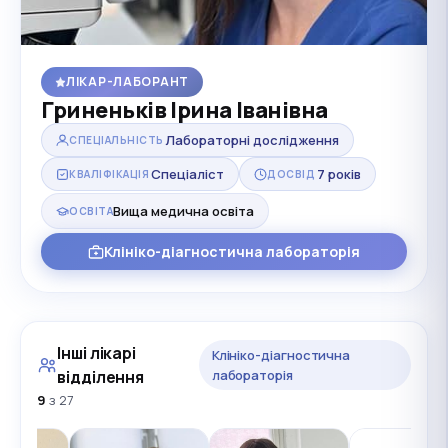
ЛІКАР-ЛАБОРАНТ
Гриненьків Ірина Іванівна
Лабораторні дослідження
СПЕЦІАЛЬНІСТЬ
Спеціаліст
7 років
КВАЛІФІКАЦІЯ
ДОСВІД
Вища медична освіта
ОСВІТА
Клініко-діагностична лабораторія
Інші лікарі
Клініко-діагностична
відділення
лабораторія
9
з 27