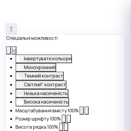
Спеціальні можливості
Інвертувати кольори
Монохромний
Темний контраст
Світлий" контраст
Низька насиченість
Висока насиченість
Масштабування вмісту
100
%
Розмір шрифту
100
%
Висота рядка
100
%