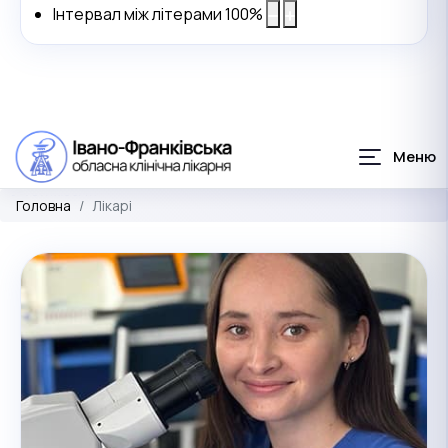
Інтервал між літерами
100
%
Головна
Лікарі