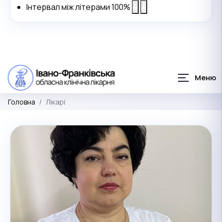
Інтервал між літерами
100
%
Головна
Лікарі