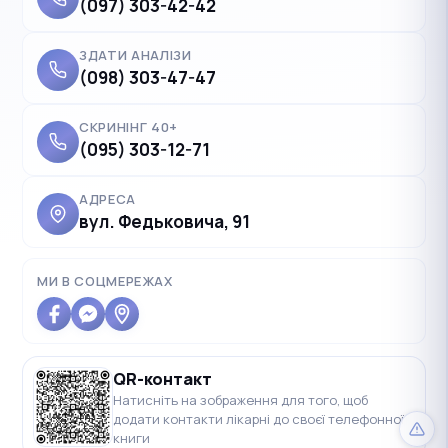
(097) 303-42-42
ЗДАТИ АНАЛІЗИ
(098) 303-47-47
СКРИНІНГ 40+
(095) 303-12-71
АДРЕСА
вул. Федьковича, 91
✓
Українська
UK
Polski
МИ В СОЦМЕРЕЖАХ
PL
Deutsch
DE
Français
FR
QR-контакт
Čeština
CS
Натисніть на зображення для того, щоб
додати контакти лікарні до своєї телефонної
English
EN
книги