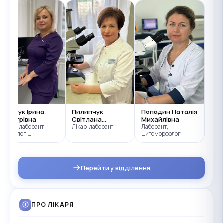
Петрук Ірина
Пилипчук
Попадин Наталія
Дмитрівна
Світлана
Михайлівна
Лікар-лаборант
Юліанівна
Лікар-лаборант
Лаборант,
імунолог,
Цитоморфолог
Бактеріолог
Перейти у відділення
ПРО ЛІКАРЯ