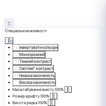
Спеціальні можливості
Інвертувати кольори
Монохромний
Темний контраст
Світлий" контраст
Низька насиченість
Висока насиченість
Масштабування вмісту
100
%
Розмір шрифту
100
%
Висота рядка
100
%