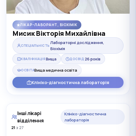
ЛІКАР-ЛАБОРАНТ, БІОХІМІК
Мисик Вікторія Михайлівна
Лабораторні дослідження,
СПЕЦІАЛЬНІСТЬ
Біохімія
Вища
26 років
КВАЛІФІКАЦІЯ
ДОСВІД
Вища медична освіта
ОСВІТА
Клініко-діагностична лабораторія
Інші лікарі
Клініко-діагностична
відділення
лабораторія
21
з 27