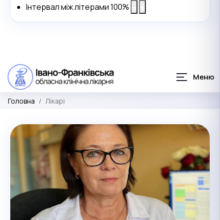
Інтервал між літерами
100
%
Головна
Лікарі