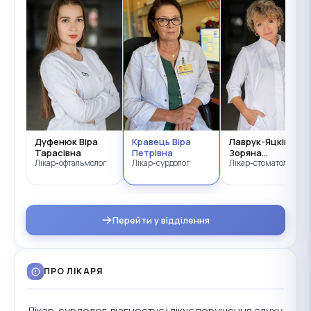
ог
Дуфенюк Віра
Кравець Віра
Лаврук-Яцків
Тарасівна
Петрівна
Зоряна
Лікар-офтальмолог
Лікар-сурдолог
Дмитрівна
Лікар-стоматолог
Перейти у відділення
ПРО ЛІКАРЯ
Лікар-сурдолог діагностує і лікує порушення слуху