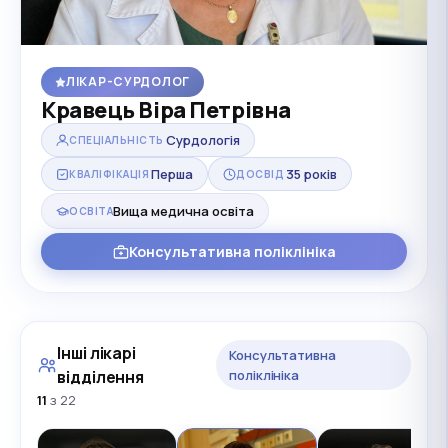
ЛІКАР-СУРДОЛОГ
Кравець Віра Петрівна
Сурдологія
СПЕЦІАЛЬНІСТЬ
Перша
35 років
КВАЛІФІКАЦІЯ
ДОСВІД
Вища медична освіта
ОСВІТА
Консультативна поліклініка
Інші лікарі
Консультативна
відділення
поліклініка
11
з 22
ина