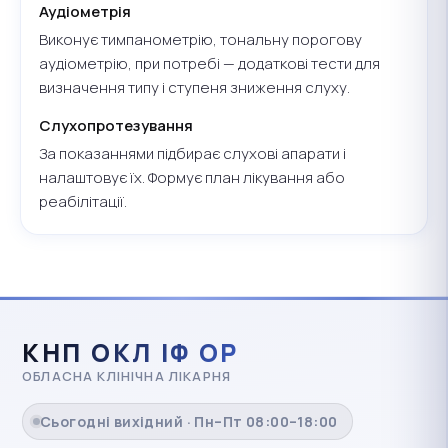
Аудіометрія
Виконує тимпанометрію, тональну порогову
аудіометрію, при потребі — додаткові тести для
визначення типу і ступеня зниження слуху.
Слухопротезування
За показаннями підбирає слухові апарати і
налаштовує їх. Формує план лікування або
реабілітації.
КНП ОКЛ ІФ ОР
ОБЛАСНА КЛІНІЧНА ЛІКАРНЯ
Сьогодні вихідний · Пн–Пт 08:00–18:00