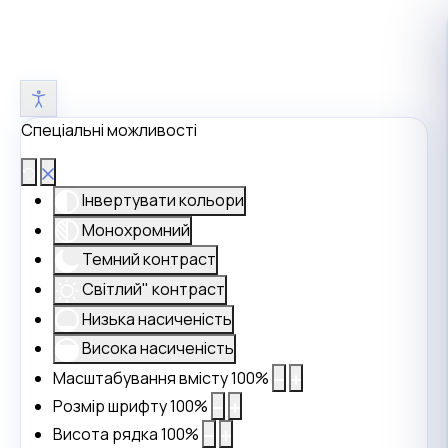
Спеціальні можливості
Інвертувати кольори
Монохромний
Темний контраст
Світлий" контраст
Низька насиченість
Висока насиченість
Масштабування вмісту
100
%
Розмір шрифту
100
%
Висота рядка
100
%