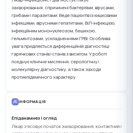
захворювання, спричинені бактеріями, вірусами,
грибами і паразитами. Веде пацієнтів із кишковими
інфекціями, вірусними гепатитами, ВІЛ-інфекцією,
інфекційним мононуклеозом, бешихою,
гельмінтозами, ускладненнями ГРВІ. Особлива
увага приділяється диференційній діагностиці
гарячкових станів і станів з висипом. У роботі
поєднує клінічне мислення, серологічну і
молекулярну діагностику, а також заходи
протиепідемічного характеру.
ІНФОРМАЦІЯ
Епіданамнез і огляд
Лікар з’ясовує початок захворювання, контактний і