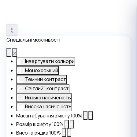
Спеціальні можливості
Інвертувати кольори
Монохромний
Темний контраст
Світлий" контраст
Низька насиченість
Висока насиченість
Масштабування вмісту
100
%
Розмір шрифту
100
%
Висота рядка
100
%