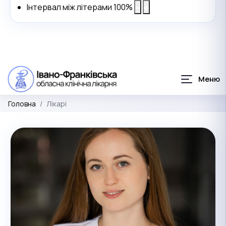
Інтервал між літерами
100
%
Головна
Лікарі