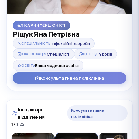
ЛІКАР-ІНФЕКЦІОНІСТ
Ріщук Яна Петрівна
Інфекційні хвороби
СПЕЦІАЛЬНІСТЬ
Спеціаліст
4 років
КВАЛІФІКАЦІЯ
ДОСВІД
Вища медична освіта
ОСВІТА
Консультативна поліклініка
Інші лікарі
Консультативна
відділення
поліклініка
17
з 22