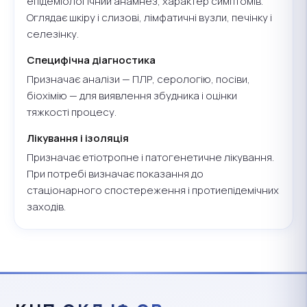
епідеміологічний анамнез, характер симптомів.
Оглядає шкіру і слизові, лімфатичні вузли, печінку і
селезінку.
Специфічна діагностика
Призначає аналізи — ПЛР, серологію, посіви,
біохімію — для виявлення збудника і оцінки
тяжкості процесу.
Лікування і ізоляція
Призначає етіотропне і патогенетичне лікування.
При потребі визначає показання до
стаціонарного спостереження і протиепідемічних
заходів.