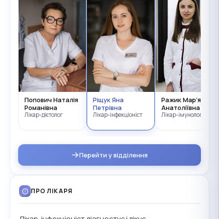
Попович Наталія
Ріщук Яна
Ражик Мар’яна
Романівна
Петрівна
Анатоліївна
Лікар-дієтолог
Лікар-інфекціоніст
Лікар-імунолог
Перейти у відділення
ПРО ЛІКАРЯ
Лікар-інфекціоніст діагностує і лікує