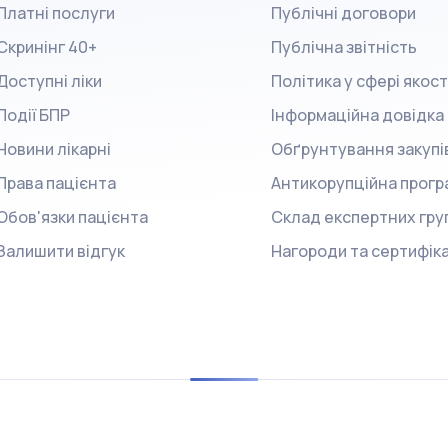
Платні послуги
Публічні договори
Скринінг 40+
Публічна звітність
Доступні ліки
Політика у сфері якост
Події БПР
Інформаційна довідка
Новини лікарні
Обґрунтування закупі
Права пацієнта
Антикорупційна прогр
Обов'язки пацієнта
Склад експертних гру
Залишити відгук
Нагороди та сертифік