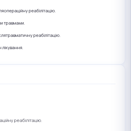
ляопераційну реабілітацію.
ми травмами.
слятравматичну реабілітацію.
 лікування.
ційну реабілітацію.