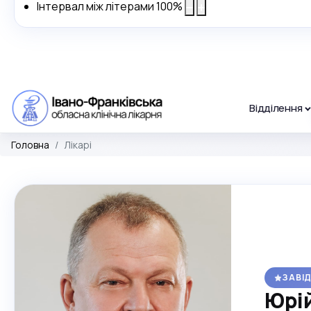
Інтервал між літерами
100
%
Відділення
Головна
Лікарі
ЗАВІ
Юрі