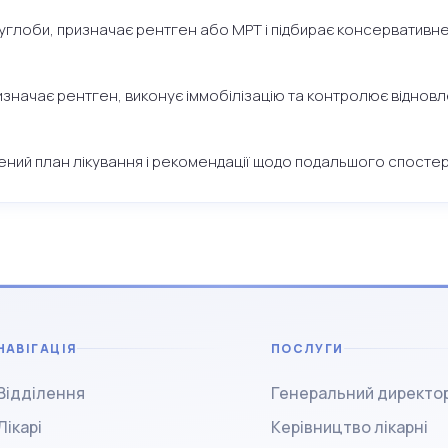
суглоби, призначає рентген або МРТ і підбирає консервативне
значає рентген, виконує іммобілізацію та контролює відновл
ений план лікування і рекомендації щодо подальшого спосте
НАВІГАЦІЯ
ПОСЛУГИ
Відділення
Генеральний директо
Лікарі
Керівництво лікарні