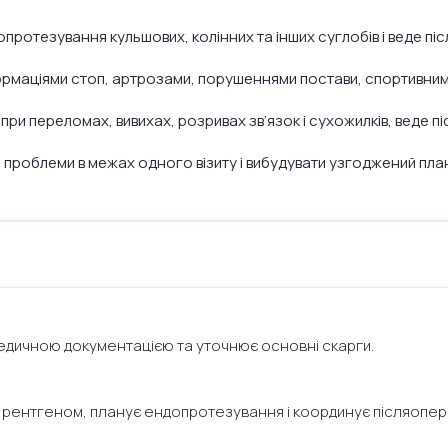
отезування кульшових, колінних та інших суглобів і веде піс
формаціями стоп, артрозами, порушеннями постави, спортивни
и переломах, вивихах, розривах зв’язок і сухожилків, веде пі
 проблеми в межах одного візиту і вибудувати узгоджений план
едичною документацією та уточнює основні скарги.
 рентгеном, планує ендопротезування і координує післяопера