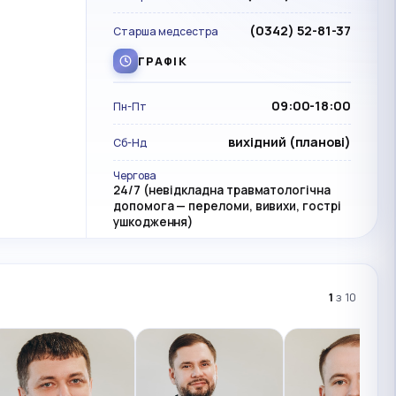
(0342) 52-81-37
Старша медсестра
ГРАФІК
09:00-18:00
Пн-Пт
вихідний (планові)
Сб-Нд
Чергова
24/7 (невідкладна травматологічна
допомога — переломи, вивихи, гострі
ушкодження)
1
з 10