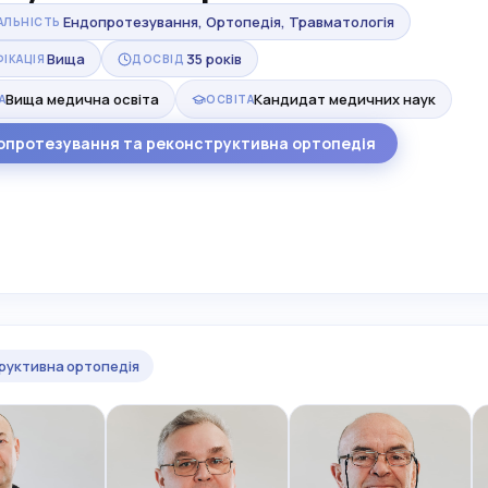
Ендопротезування, Ортопедія, Травматологія
АЛЬНІСТЬ
Вища
35 років
ФІКАЦІЯ
ДОСВІД
Вища медична освіта
Кандидат медичних наук
А
ОСВІТА
опротезування та реконструктивна ортопедія
руктивна ортопедія