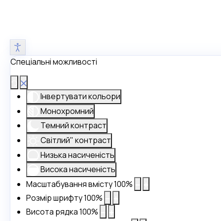
Спеціальні можливості
Інвертувати кольори
Монохромний
Темний контраст
Світлий" контраст
Низька насиченість
Висока насиченість
Масштабування вмісту
100
%
Розмір шрифту
100
%
Висота рядка
100
%