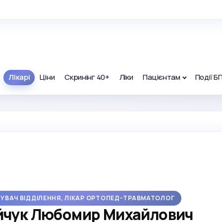
Лікарі
Ціни
Скринінг 40+
Ліки
Пацієнтам
Події Б
ДУВАЧ ВІДДІЛЕННЯ, ЛІКАР ОРТОПЕД-ТРАВМАТОЛОГ
йчук Любомир Михайлович