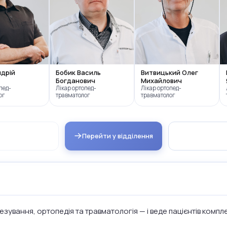
ндрій
Бобик Василь
Витвицький Олег
Богданович
Михайлович
пед-
Лікар ортопед-
Лікар ортопед-
ог
травматолог
травматолог
Перейти у відділення
зування, ортопедія та травматологія — і веде пацієнтів компл