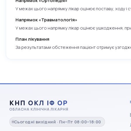
Напрямок «Ортопедія»
У межах цього напрямку лікар оцінює поставу, ходу і 
Напрямок «Травматологія»
У межах цього напрямку лікар оцінює ушкодження, при
План лікування
За результатами обстеження пацієнт отримує узгодж
КНП ОКЛ ІФ ОР
ОБЛАСНА КЛІНІЧНА ЛІКАРНЯ
Сьогодні вихідний · Пн–Пт 08:00–18:00