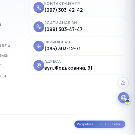
КОНТАКТ-ЦЕНТР
(097) 303-42-42
ЗДАТИ АНАЛІЗИ
і
✓
Українська
UK
(098) 303-47-47
Polski
PL
СКРИНІНГ 40+
вель
(095) 303-12-71
Deutsch
DE
ама
Français
FR
АДРЕСА
п
вул. Федьковича, 91
Čeština
CS
ати
English
EN
Розробка · SUDUS Team