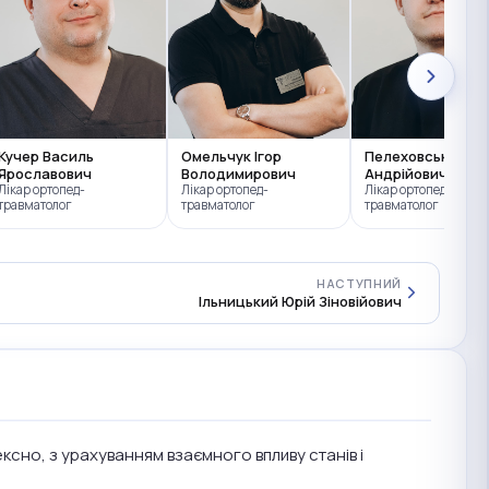
Кучер Василь
Омельчук Ігор
Пелеховський Ан
Ярославович
Володимирович
Андрійович
Лікар ортопед-
Лікар ортопед-
Лікар ортопед-
травматолог
травматолог
травматолог
НАСТУПНИЙ
Ільницький Юрій Зіновійович
ексно, з урахуванням взаємного впливу станів і