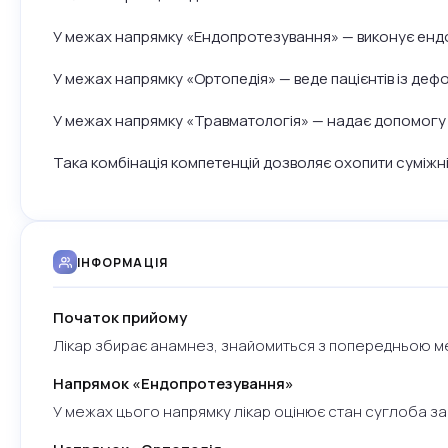
У межах напрямку «Ендопротезування» — виконує ендопр
У межах напрямку «Ортопедія» — веде пацієнтів із де
У межах напрямку «Травматологія» — надає допомогу пр
Така комбінація компетенцій дозволяє охопити суміжні
ІНФОРМАЦІЯ
Початок прийому
Лікар збирає анамнез, знайомиться з попередньою м
Напрямок «Ендопротезування»
У межах цього напрямку лікар оцінює стан суглоба за