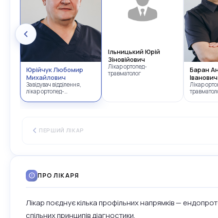
Ільницький Юрій
Зіновійович
Лікар ортопед-
Юрійчук Любомир
Баран А
травматолог
Михайлович
Іванович
Завідувач відділення,
Лікар орто
лікар ортопед-
травматол
травматолог
ПЕРШИЙ ЛІКАР
ПРО ЛІКАРЯ
Лікар поєднує кілька профільних напрямків — ендопроте
спільних принципів діагностики.