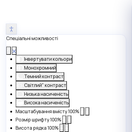
Спеціальні можливості
Інвертувати кольори
Монохромний
Темний контраст
Світлий" контраст
Низька насиченість
Висока насиченість
Масштабування вмісту
100
%
Розмір шрифту
100
%
Висота рядка
100
%