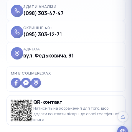
ЗДАТИ АНАЛІЗИ
(098) 303-47-47
СКРИНІНГ 40+
(095) 303-12-71
АДРЕСА
вул. Федьковича, 91
✓
Українська
UK
Polski
PL
МИ В СОЦМЕРЕЖАХ
Deutsch
DE
Français
FR
QR-контакт
Čeština
CS
Натисніть на зображення для того, щоб
додати контакти лікарні до своєї телефонної
English
EN
книги