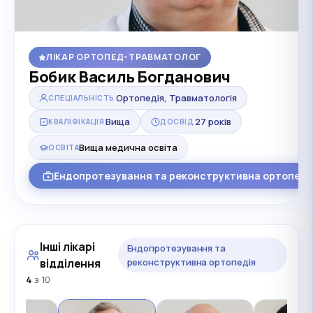
ЛІКАР ОРТОПЕД-ТРАВМАТОЛОГ
Бобик Василь Богданович
Ортопедія, Травматологія
СПЕЦІАЛЬНІСТЬ
Вища
27 років
КВАЛІФІКАЦІЯ
ДОСВІД
Вища медична освіта
ОСВІТА
Ендопротезування та реконструктивна ортопеді
Інші лікарі
Ендопротезування та
відділення
реконструктивна ортопедія
4
з 10