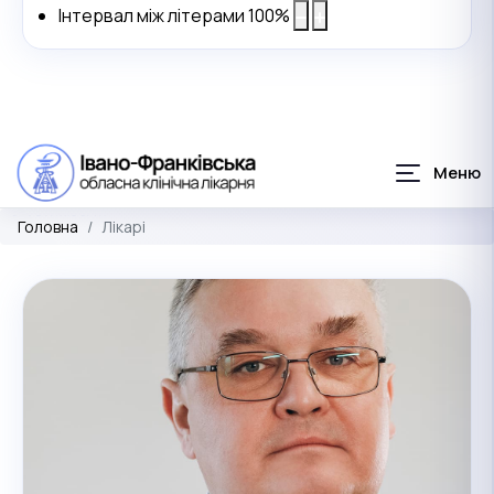
Інтервал між літерами
100
%
Головна
Лікарі