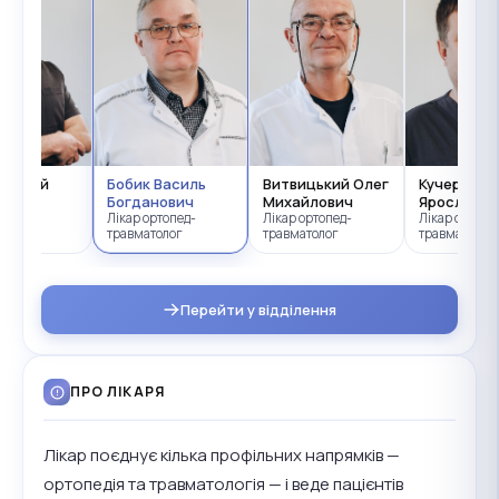
Андрій
Бобик Василь
Витвицький Олег
Кучер Вас
ич
Богданович
Михайлович
Ярославов
ртопед-
Лікар ортопед-
Лікар ортопед-
Лікар ортопе
олог
травматолог
травматолог
травматолог
Перейти у відділення
ПРО ЛІКАРЯ
Лікар поєднує кілька профільних напрямків —
ортопедія та травматологія — і веде пацієнтів