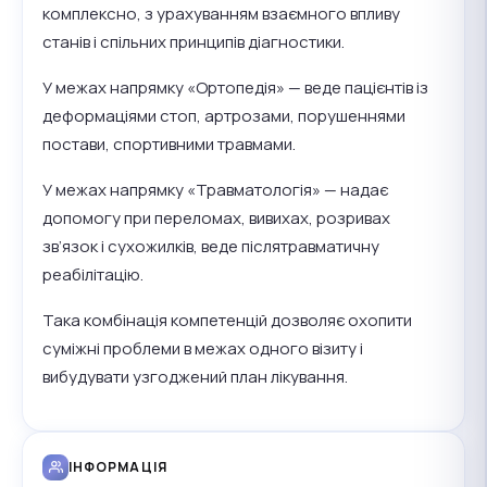
комплексно, з урахуванням взаємного впливу
станів і спільних принципів діагностики.
У межах напрямку «Ортопедія» — веде пацієнтів із
деформаціями стоп, артрозами, порушеннями
постави, спортивними травмами.
У межах напрямку «Травматологія» — надає
допомогу при переломах, вивихах, розривах
зв’язок і сухожилків, веде післятравматичну
реабілітацію.
Така комбінація компетенцій дозволяє охопити
суміжні проблеми в межах одного візиту і
вибудувати узгоджений план лікування.
ІНФОРМАЦІЯ