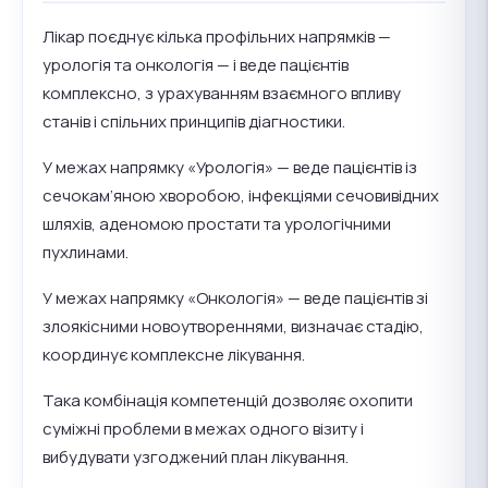
Лікар поєднує кілька профільних напрямків —
урологія та онкологія — і веде пацієнтів
комплексно, з урахуванням взаємного впливу
станів і спільних принципів діагностики.
У межах напрямку «Урологія» — веде пацієнтів із
сечокам’яною хворобою, інфекціями сечовивідних
шляхів, аденомою простати та урологічними
пухлинами.
У межах напрямку «Онкологія» — веде пацієнтів зі
злоякісними новоутвореннями, визначає стадію,
координує комплексне лікування.
Така комбінація компетенцій дозволяє охопити
суміжні проблеми в межах одного візиту і
вибудувати узгоджений план лікування.