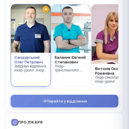
Сандурський
Баланик Євгеній
Олег Петрович
Степанович
Завідувач відділення,
Лікар-
Вінтонів Оксана
лікар-уролог, лікар-
трансплантолог,
Романівна
онкохірург
Лікар-уролог
Лікар-сексопатолог,
лікар-уролог
Перейти у відділення
ПРО ЛІКАРЯ