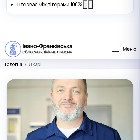
Інтервал між літерами
100
%
Головна
Лікарі