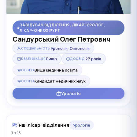
ЗАВІДУВАЧ ВІДДІЛЕННЯ, ЛІКАР-УРОЛОГ,
ЛІКАР-ОНКОХІРУРГ
Сандурський Олег Петрович
Урологія, Онкологія
СПЕЦІАЛЬНІСТЬ
Вища
27 років
КВАЛІФІКАЦІЯ
ДОСВІД
Вища медична освіта
ОСВІТА
Кандидат медичних наук
ОСВІТА
Урологія
Інші лікарі відділення
Урологія
1
з 16