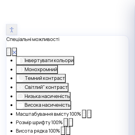
Спеціальні можливості
Інвертувати кольори
Монохромний
Темний контраст
Світлий" контраст
Низька насиченість
Висока насиченість
Масштабування вмісту
100
%
Розмір шрифту
100
%
Висота рядка
100
%