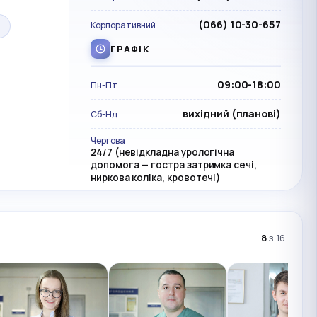
(066) 10-30-657
Корпоративний
ГРАФІК
09:00-18:00
Пн-Пт
вихідний (планові)
Сб-Нд
Чергова
24/7 (невідкладна урологічна
допомога — гостра затримка сечі,
ниркова коліка, кровотечі)
8
з 16