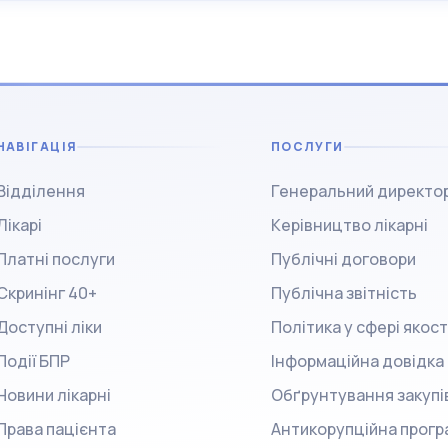
НАВІГАЦІЯ
ПОСЛУГИ
Відділення
Генеральний директо
Лікарі
Керівництво лікарні
Платні послуги
Публічні договори
Скринінг 40+
Публічна звітність
Доступні ліки
Політика у сфері якост
Події БПР
Інформаційна довідка
Новини лікарні
Обґрунтування закупі
Права пацієнта
Антикорупційна прогр