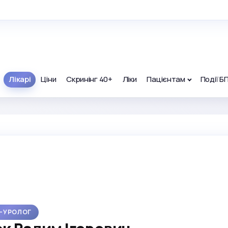
Лікарі
Ціни
Скринінг 40+
Ліки
Пацієнтам
Події Б
Р-УРОЛОГ