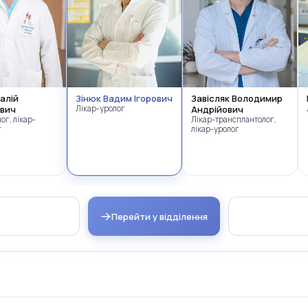
талій
Зінюк Вадим Ігорович
Завісляк Володимир
вич
Лікар-уролог
Андрійович
ог, лікар-
Лікар-трансплантолог,
г
лікар-уролог
Перейти у відділення