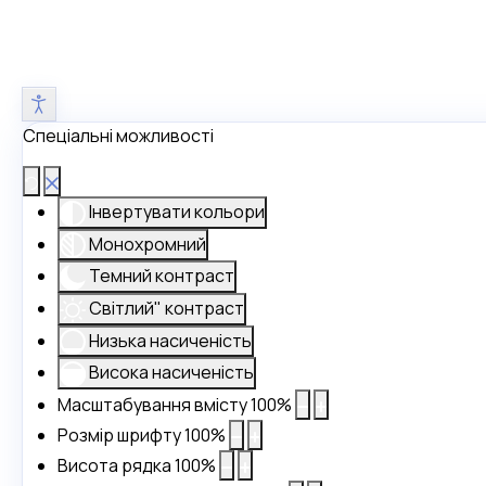
Спеціальні можливості
Інвертувати кольори
Монохромний
Темний контраст
Світлий" контраст
Низька насиченість
Висока насиченість
Масштабування вмісту
100
%
Розмір шрифту
100
%
Висота рядка
100
%