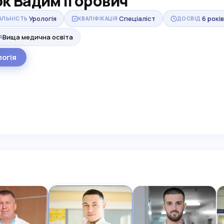
к Вадим Ігорович
Урологія
Спеціаліст
6 років
АЛЬНІСТЬ
КВАЛІФІКАЦІЯ
ДОСВІД
Вища медична освіта
А
логія