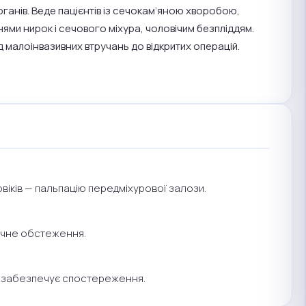
органів. Веде пацієнтів із сечокам’яною хворобою,
ями нирок і сечового міхура, чоловічим безпліддям.
д малоінвазивних втручань до відкритих операцій.
віків — пальпацію передміхурової залози.
мічне обстеження.
ді забезпечує спостереження.