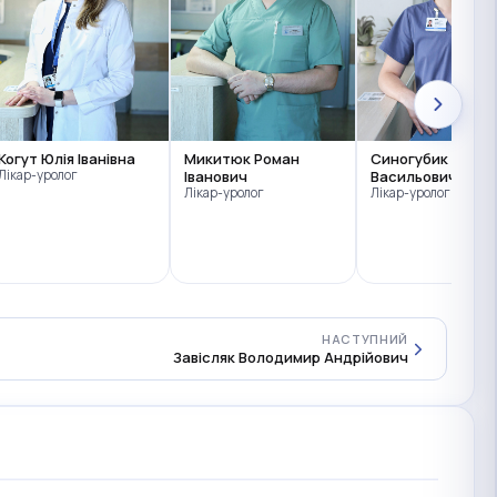
Когут Юлія Іванівна
Микитюк Роман
Синогубик Андрі
Лікар-уролог
Іванович
Васильович
Лікар-уролог
Лікар-уролог
НАСТУПНИЙ
Завісляк Володимир Андрійович