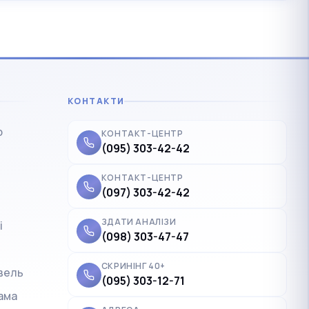
КОНТАКТИ
р
КОНТАКТ-ЦЕНТР
(095) 303-42-42
КОНТАКТ-ЦЕНТР
(097) 303-42-42
ЗДАТИ АНАЛІЗИ
і
✓
Українська
UK
(098) 303-47-47
Polski
PL
СКРИНІНГ 40+
вель
(095) 303-12-71
Deutsch
DE
ама
Français
FR