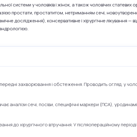
ьної системи у чоловіків і жінок, а також чоловічих статевих 
азією простати, простатитом, нетриманням сечі, новоутворенн
амічне дослідження), консервативне і хірургічне лікування — ві
 андрологією.
опередні захворювання і обстеження. Проводить огляд, у чоло
ачає аналізи сечі, посіви, специфічні маркери (ПСА), уродина
зання до хірургічного втручання. У післяопераційному періо