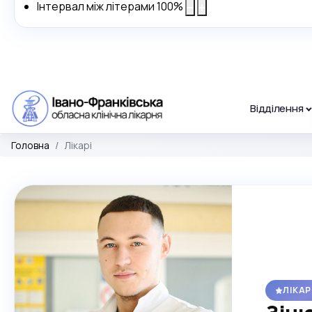
Інтервал між літерами
100
%
Відділення
Головна
Лікарі
ЛІКА