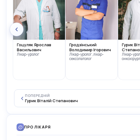
ан
Гоцуляк Ярослав
Гродзінський
Гурик Ві
Васильович
Володимир Ігорович
Степано
Лікар-уролог
Лікар-уролог, лікар-
Лікар-урол
сексопатолог
онкохірур
ПОПЕРЕДНІЙ
Гурик Віталій Степанович
ПРО ЛІКАРЯ