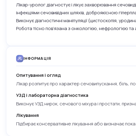
Лікар-уролог діагностує і лікує захворювання сечовиділ
інфекціями сечовивідних шляхів, доброякісною гіперпл
Виконує діагностичні маніпуляції (цистоскопія, уродин
Робота тісно пов’язана з онкологією, нефрологією та
ІНФОРМАЦІЯ
Опитування і огляд
Лікар розпитує про характер сечовипускання, біль, п
УЗД і лабораторна діагностика
Виконує УЗД нирок, сечового міхура і простати, призн
Лікування
Підбирає консервативне лікування або визначає пока