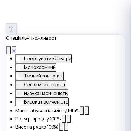
Спеціальні можливості
Інвертувати кольори
Монохромний
Темний контраст
Світлий" контраст
Низька насиченість
Висока насиченість
Масштабування вмісту
100
%
Розмір шрифту
100
%
Висота рядка
100
%