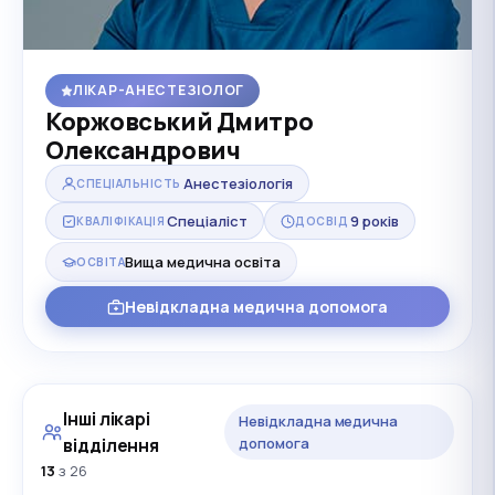
ЛІКАР-АНЕСТЕЗІОЛОГ
Коржовський Дмитро
Олександрович
Анестезіологія
СПЕЦІАЛЬНІСТЬ
Спеціаліст
9 років
КВАЛІФІКАЦІЯ
ДОСВІД
Вища медична освіта
ОСВІТА
Невідкладна медична допомога
Інші лікарі
Невідкладна медична
відділення
допомога
13
з 26