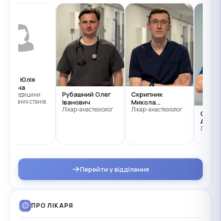
роцюк Юлія
вгенівна
Рубашний Олег
Скрипник
кар з медицини
відкладних станів
Іванович
Микола
Лікар-анастезіолог
Васильович
Лікар-анастезіолог
Стеф
Андрій
Лікар-а
Перейти у відділення
ПРО ЛІКАРЯ