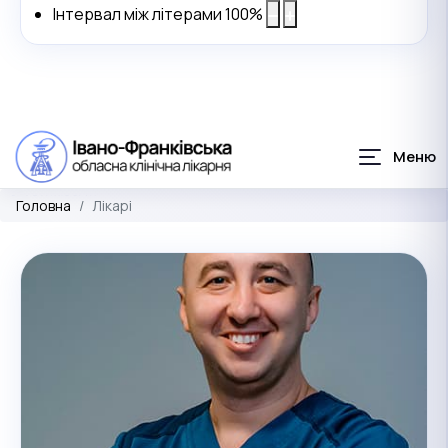
Інтервал між літерами
100
%
Головна
Лікарі