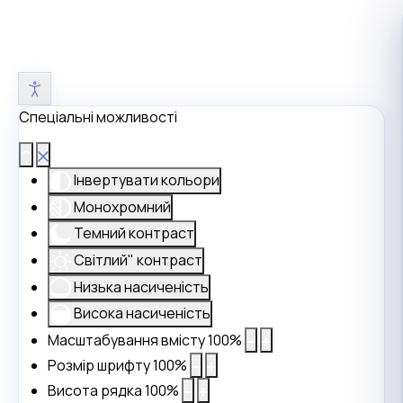
Спеціальні можливості
Інвертувати кольори
Монохромний
Темний контраст
Світлий" контраст
Низька насиченість
Висока насиченість
Масштабування вмісту
100
%
Розмір шрифту
100
%
Висота рядка
100
%