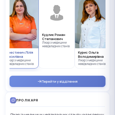
Кудлик Роман
Степанович
Лікар з медицини
невідкладних станів
Крестинич Лілія
Курис Ольга
Василівна
Володимирівна
Лікар з медицини
Лікар з медицини
невідкладних станів
невідкладних станів,
лікар-нефролог
Перейти у відділення
ПРО ЛІКАРЯ
Лікар із медицини невідкладних станів надає першу