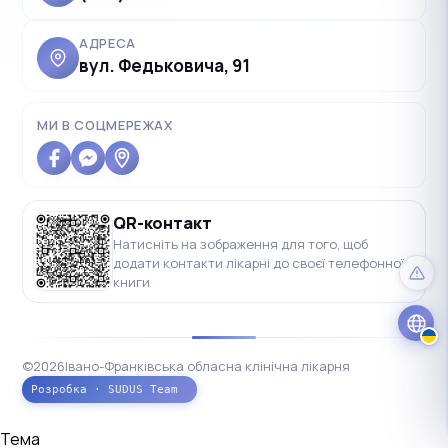
АДРЕСА
вул. Федьковича, 91
✓
Українська
UK
Polski
МИ В СОЦМЕРЕЖАХ
PL
Deutsch
DE
Français
FR
QR-контакт
Čeština
CS
Натисніть на зображення для того, щоб
додати контакти лікарні до своєї телефонної
English
EN
книги
©
2026
Івано-Франківська обласна клінічна лікарня
Розробка · SUDUS Team
Тема