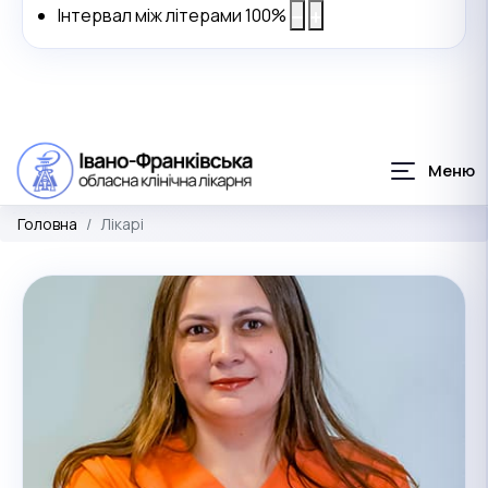
Інтервал між літерами
100
%
Головна
Лікарі