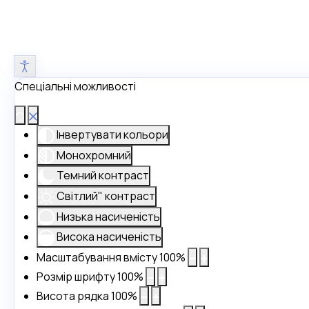
Спеціальні можливості
Інвертувати кольори
Монохромний
Темний контраст
Світлий" контраст
Низька насиченість
Висока насиченість
Масштабування вмісту
100
%
Розмір шрифту
100
%
Висота рядка
100
%