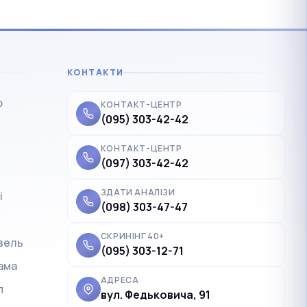
КОНТАКТИ
р
КОНТАКТ-ЦЕНТР
(095) 303-42-42
КОНТАКТ-ЦЕНТР
(097) 303-42-42
ЗДАТИ АНАЛІЗИ
і
✓
Українська
UK
(098) 303-47-47
Polski
PL
СКРИНІНГ 40+
вель
(095) 303-12-71
Deutsch
DE
ама
Français
FR
АДРЕСА
п
вул. Федьковича, 91
Čeština
CS