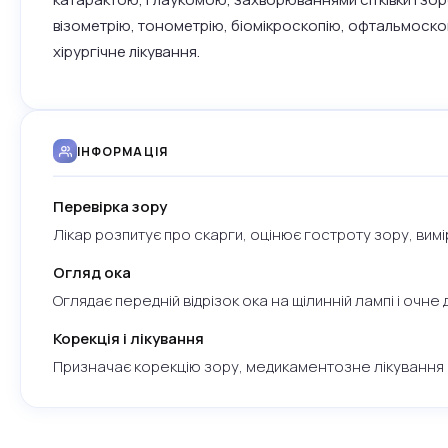
візометрію, тонометрію, біомікроскопію, офтальмоскопі
хірургічне лікування.
ІНФОРМАЦІЯ
Перевірка зору
Лікар розпитує про скарги, оцінює гостроту зору, вим
Огляд ока
Оглядає передній відрізок ока на щілинній лампі і очн
Корекція і лікування
Призначає корекцію зору, медикаментозне лікування аб