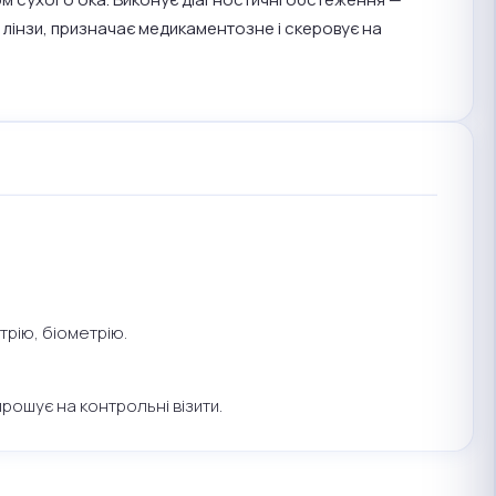
і лінзи, призначає медикаментозне і скеровує на
трію, біометрію.
рошує на контрольні візити.