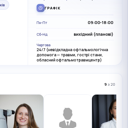
ків
ГРАФІК
09:00-18:00
Пн-Пт
вихідний (планові)
Сб-Нд
Чергова
24/7 (невідкладна офтальмологічна
допомога — травми, гострі стани,
обласний офтальмотравмцентр)
9
з 20