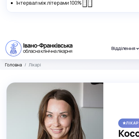
Інтервал між літерами
100
%
Відділення
Головна
Лікарі
ЛІКА
Косо