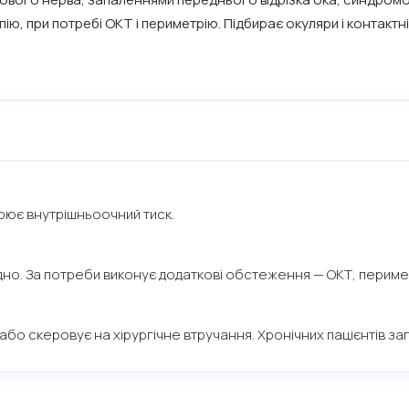
ю, при потребі ОКТ і периметрію. Підбирає окуляри і контактн
ірює внутрішньоочний тиск.
е дно. За потреби виконує додаткові обстеження — ОКТ, периме
о скеровує на хірургічне втручання. Хронічних пацієнтів зап