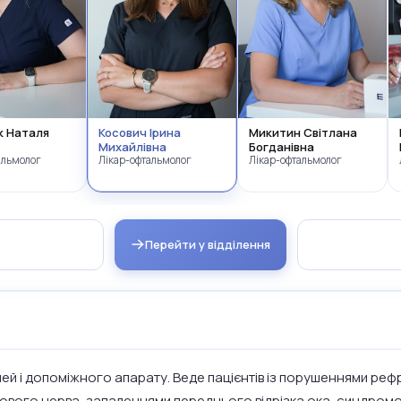
к Наталя
Косович Ірина
Микитин Світлана
Михайлівна
Богданівна
альмолог
Лікар-офтальмолог
Лікар-офтальмолог
Перейти у відділення
ей і допоміжного апарату. Веде пацієнтів із порушеннями рефр
рового нерва, запаленнями переднього відрізка ока, синдром