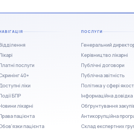
НАВІГАЦІЯ
ПОСЛУГИ
Відділення
Генеральний директо
Лікарі
Керівництво лікарні
Платні послуги
Публічні договори
Скринінг 40+
Публічна звітність
Доступні ліки
Політика у сфері якост
Події БПР
Інформаційна довідка
Новини лікарні
Обґрунтування закупі
Права пацієнта
Антикорупційна прогр
Обов'язки пацієнта
Склад експертних гру