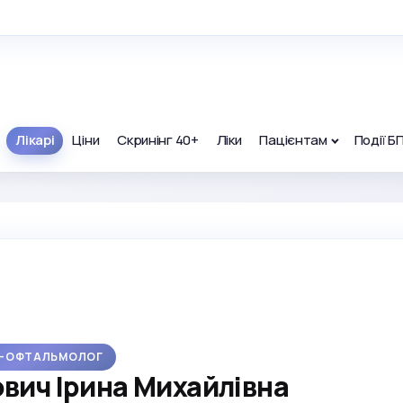
Лікарі
Ціни
Скринінг 40+
Ліки
Пацієнтам
Події Б
Р-ОФТАЛЬМОЛОГ
вич Ірина Михайлівна