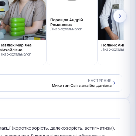
Паращак Андрій
Романович
Лікар-офтальмолог
Павлюк Мар’яна
Поліник Анна Іва
Михайлівна
Лікар-офтальмолог
Лікар-офтальмолог
НАСТУПНИЙ
Микитин Світлана Богданівна
акції (короткозорість, далекозорість, астигматизм),
ом сухого ока. Виконує діагностичні обстеження —