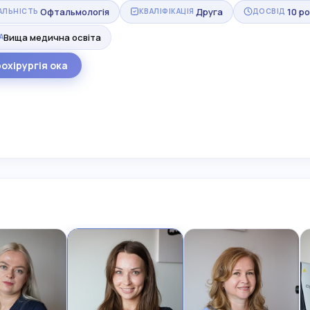
Офтальмологія
Друга
10 ро
АЛЬНІСТЬ
КВАЛІФІКАЦІЯ
ДОСВІД
Вища медична освіта
А
охірургія ока