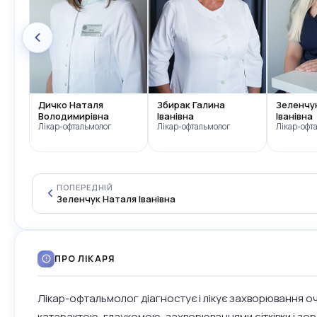
Дичко Наталя
Збирак Галина
Зеленчу
Володимирівна
Іванівна
Іванівна
Лікар-офтальмолог
Лікар-офтальмолог
Лікар-офт
ПОПЕРЕДНІЙ
Зеленчук Наталя Іванівна
ПРО ЛІКАРЯ
Лікар-офтальмолог діагностує і лікує захворювання оч
катарактою, глаукомою, захворюваннями сітківки і зо