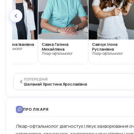
ник Анна Іванівна
Савка Галина
Савчук Ілона
р-офтальмолог
Михайлівна
Русланівна
Лікар-офтальмолог
Лікар-офтальмолог
ПОПЕРЕДНІЙ
Шаламай Христина Ярославівна
ПРО ЛІКАРЯ
Лікар-офтальмолог діагностує і лікує захворювання оч
катарактою, глаукомою, захворюваннями сітківки і зо