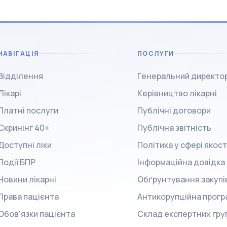
НАВІГАЦІЯ
ПОСЛУГИ
Відділення
Генеральний директо
Лікарі
Керівництво лікарні
Платні послуги
Публічні договори
Скринінг 40+
Публічна звітність
Доступні ліки
Політика у сфері якост
Події БПР
Інформаційна довідка
Новини лікарні
Обґрунтування закупі
Права пацієнта
Антикорупційна прогр
Обов'язки пацієнта
Склад експертних гру