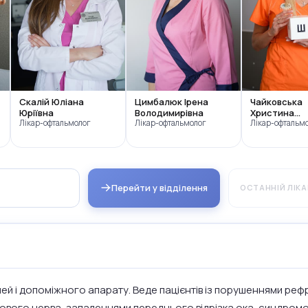
Скалій Юліана
Цимбалюк Ірена
Чайковська
Юріївна
Володимирівна
Христина
Лікар-офтальмолог
Лікар-офтальмолог
Степанівна
Лікар-офтальм
Перейти у відділення
ОСТАННІЙ ЛІКА
ей і допоміжного апарату. Веде пацієнтів із порушеннями рефр
рового нерва, запаленнями переднього відрізка ока, синдром