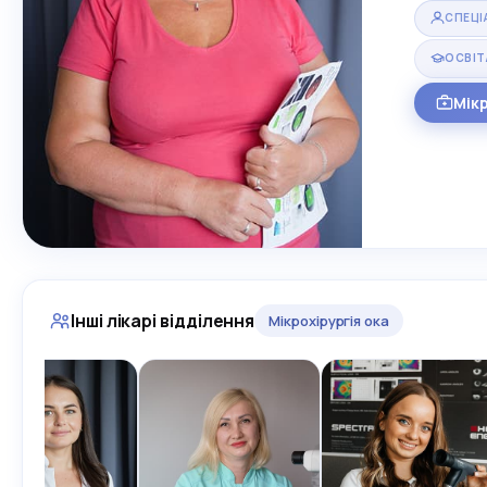
СПЕЦІ
ОСВІТ
Мікр
Інші лікарі відділення
Мікрохірургія ока