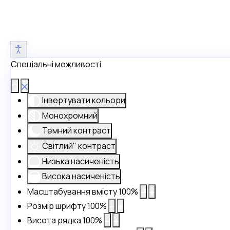
Спеціальні можливості
Інвертувати кольори
Монохромний
Темний контраст
Світлий" контраст
Низька насиченість
Висока насиченість
Масштабування вмісту
100
%
Розмір шрифту
100
%
Висота рядка
100
%