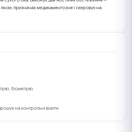
і лінзи, призначає медикаментозне і скеровує на
трію, біометрію.
рошує на контрольні візити.