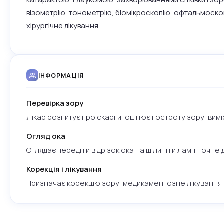
візометрію, тонометрію, біомікроскопію, офтальмоскопі
хірургічне лікування.
ІНФОРМАЦІЯ
Перевірка зору
Лікар розпитує про скарги, оцінює гостроту зору, вим
Огляд ока
Оглядає передній відрізок ока на щілинній лампі і очн
Корекція і лікування
Призначає корекцію зору, медикаментозне лікування аб