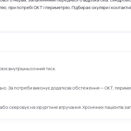
ю, при потребі ОКТ і периметрію. Підбирає окуляри і контактн
ірює внутрішньоочний тиск.
е дно. За потреби виконує додаткові обстеження — ОКТ, периме
о скеровує на хірургічне втручання. Хронічних пацієнтів зап