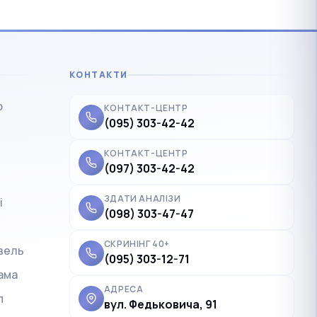
КОНТАКТИ
р
КОНТАКТ-ЦЕНТР
(095) 303-42-42
КОНТАКТ-ЦЕНТР
(097) 303-42-42
ЗДАТИ АНАЛІЗИ
і
✓
Українська
UK
(098) 303-47-47
Polski
PL
СКРИНІНГ 40+
вель
(095) 303-12-71
Deutsch
DE
ама
Français
FR
АДРЕСА
п
вул. Федьковича, 91
Čeština
CS