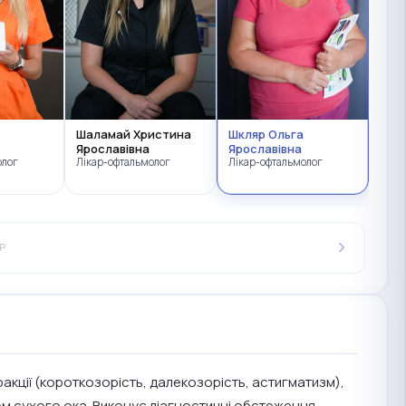
Шаламай Христина
Шкляр Ольга
Ярославівна
Ярославівна
олог
Лікар-офтальмолог
Лікар-офтальмолог
Р
акції (короткозорість, далекозорість, астигматизм),
ом сухого ока. Виконує діагностичні обстеження —