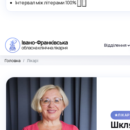
Інтервал між літерами
100
%
Відділення
Головна
Лікарі
ЛІКА
Шкля