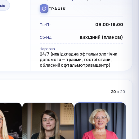
ків
ГРАФІК
09:00-18:00
Пн-Пт
вихідний (планові)
Сб-Нд
Чергова
24/7 (невідкладна офтальмологічна
допомога — травми, гострі стани,
обласний офтальмотравмцентр)
20
з 20