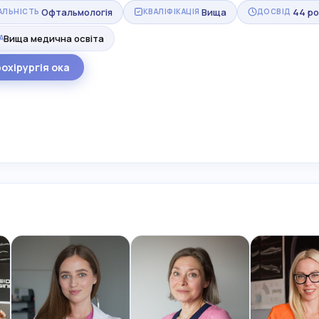
Офтальмологія
Вища
44 ро
АЛЬНІСТЬ
КВАЛІФІКАЦІЯ
ДОСВІД
Вища медична освіта
А
охірургія ока