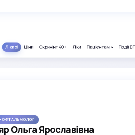
Лікарі
Ціни
Скринінг 40+
Ліки
Пацієнтам
Події Б
Р-ОФТАЛЬМОЛОГ
р Ольга Ярославівна