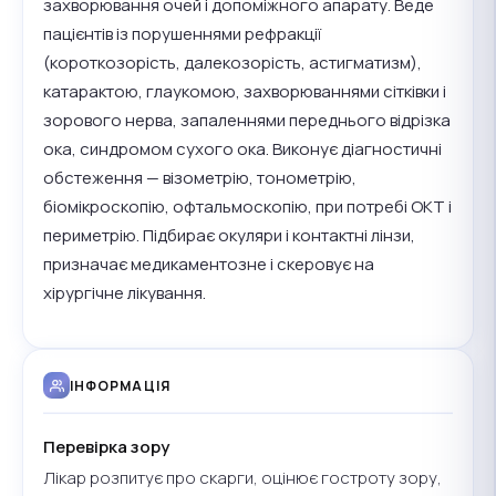
захворювання очей і допоміжного апарату. Веде
пацієнтів із порушеннями рефракції
(короткозорість, далекозорість, астигматизм),
катарактою, глаукомою, захворюваннями сітківки і
зорового нерва, запаленнями переднього відрізка
ока, синдромом сухого ока. Виконує діагностичні
обстеження — візометрію, тонометрію,
біомікроскопію, офтальмоскопію, при потребі ОКТ і
периметрію. Підбирає окуляри і контактні лінзи,
призначає медикаментозне і скеровує на
хірургічне лікування.
ІНФОРМАЦІЯ
Перевірка зору
Лікар розпитує про скарги, оцінює гостроту зору,