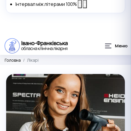
Інтервал між літерами
100
%
Головна
Лікарі