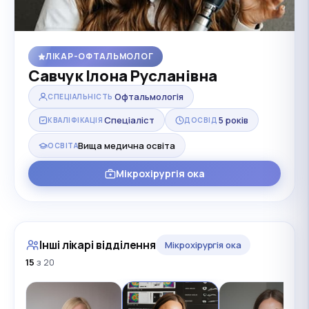
ЛІКАР-ОФТАЛЬМОЛОГ
Савчук Ілона Русланівна
Офтальмологія
СПЕЦІАЛЬНІСТЬ
Спеціаліст
5 років
КВАЛІФІКАЦІЯ
ДОСВІД
Вища медична освіта
ОСВІТА
Мікрохірургія ока
Інші лікарі відділення
Мікрохірургія ока
15
з 20