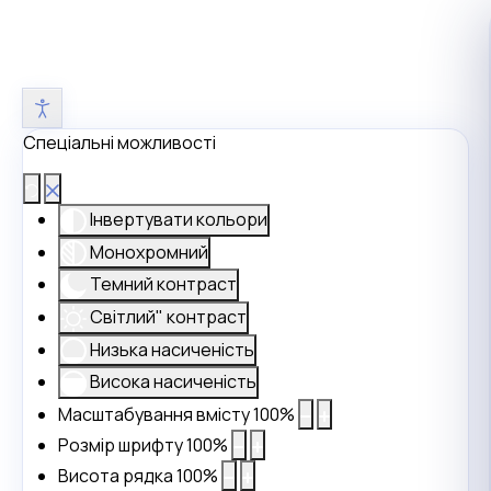
Спеціальні можливості
Інвертувати кольори
Монохромний
Темний контраст
Світлий" контраст
Низька насиченість
Висока насиченість
Масштабування вмісту
100
%
Розмір шрифту
100
%
Висота рядка
100
%