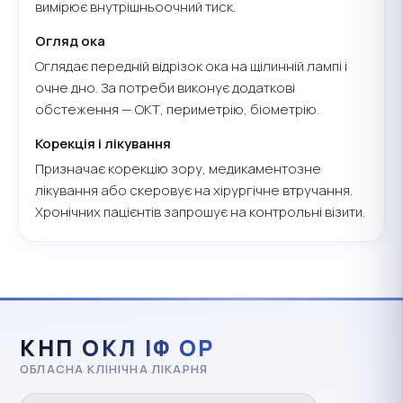
вимірює внутрішньоочний тиск.
Огляд ока
Оглядає передній відрізок ока на щілинній лампі і
очне дно. За потреби виконує додаткові
обстеження — ОКТ, периметрію, біометрію.
Корекція і лікування
Призначає корекцію зору, медикаментозне
лікування або скеровує на хірургічне втручання.
Хронічних пацієнтів запрошує на контрольні візити.
КНП ОКЛ ІФ ОР
ОБЛАСНА КЛІНІЧНА ЛІКАРНЯ