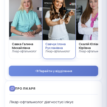
лог
Савка Галина
Савчук Ілона
Скалій Юліана
Михайлівна
Русланівна
Юріївна
Лікар-офтальмолог
Лікар-офтальмолог
Лікар-офтальмолог
Перейти у відділення
ПРО ЛІКАРЯ
Лікар-офтальмолог діагностує і лікує