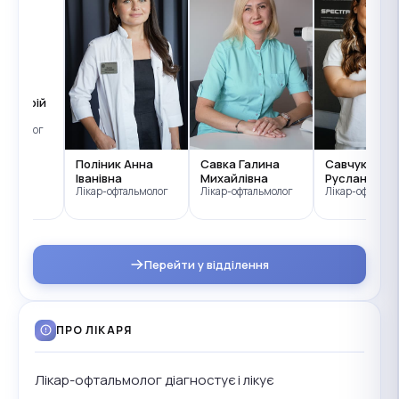
 Андрій
вич
тальмолог
Поліник Анна
Савка Галина
Савчук Ілон
Іванівна
Михайлівна
Русланівна
Лікар-офтальмолог
Лікар-офтальмолог
Лікар-офтальм
Перейти у відділення
ПРО ЛІКАРЯ
Лікар-офтальмолог діагностує і лікує