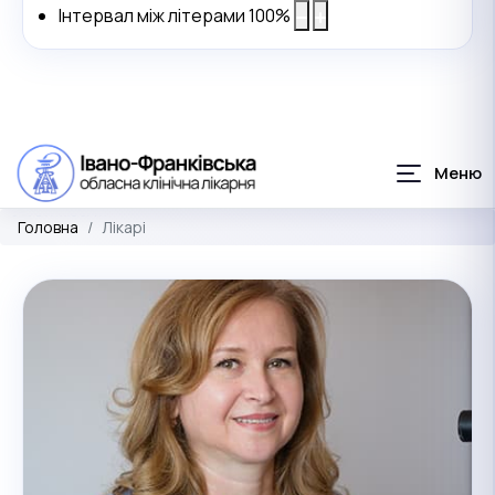
Інтервал між літерами
100
%
Головна
Лікарі