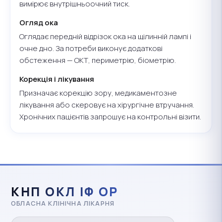
вимірює внутрішньоочний тиск.
Огляд ока
Оглядає передній відрізок ока на щілинній лампі і
очне дно. За потреби виконує додаткові
обстеження — ОКТ, периметрію, біометрію.
Корекція і лікування
Призначає корекцію зору, медикаментозне
лікування або скеровує на хірургічне втручання.
Хронічних пацієнтів запрошує на контрольні візити.
КНП ОКЛ ІФ ОР
ОБЛАСНА КЛІНІЧНА ЛІКАРНЯ