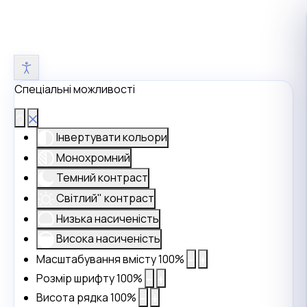
Спеціальні можливості
Інвертувати кольори
Монохромний
Темний контраст
Світлий" контраст
Низька насиченість
Висока насиченість
Масштабування вмісту
100
%
Розмір шрифту
100
%
Висота рядка
100
%