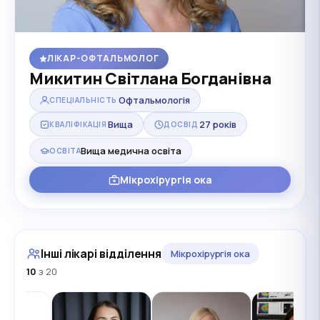
ЛІКАР-ОФТАЛЬМОЛОГ
Микитин Світлана Богданівна
Офтальмологія
СПЕЦІАЛЬНІСТЬ
Вища
27 років
КВАЛІФІКАЦІЯ
ДОСВІД
Вища медична освіта
ОСВІТА
Мікрохірургія ока
Інші лікарі відділення
Мікрохірургія ока
10
з 20