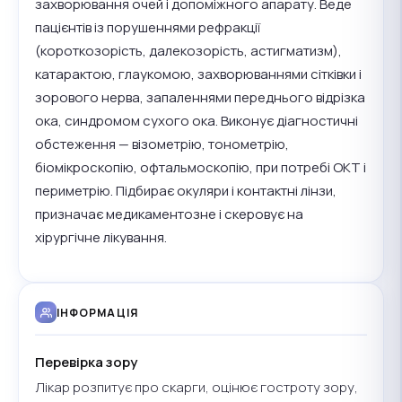
захворювання очей і допоміжного апарату. Веде
пацієнтів із порушеннями рефракції
(короткозорість, далекозорість, астигматизм),
катарактою, глаукомою, захворюваннями сітківки і
зорового нерва, запаленнями переднього відрізка
ока, синдромом сухого ока. Виконує діагностичні
обстеження — візометрію, тонометрію,
біомікроскопію, офтальмоскопію, при потребі ОКТ і
периметрію. Підбирає окуляри і контактні лінзи,
призначає медикаментозне і скеровує на
хірургічне лікування.
ІНФОРМАЦІЯ
Перевірка зору
Лікар розпитує про скарги, оцінює гостроту зору,